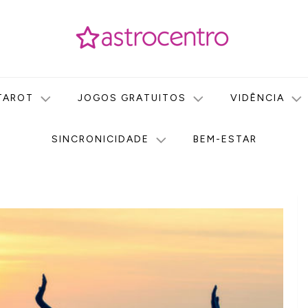
icas no nosso portal de conteúdo. Saiba agora tudo sobre Astr
do Astrocentro!
TAROT
JOGOS GRATUITOS
VIDÊNCIA
SINCRONICIDADE
BEM-ESTAR