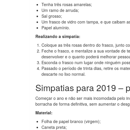
Tenha três rosas amarelas;
Um ramo de arruda;
Sal grosso;
Um frasco de vidro com tampa, e que caibam as
Papel alumínio.
Realizando a simpatia:
Coloque as três rosas dentro do frasco, junto c
Feche o frasco, e mentalize a sua vontade de t
desenvolver e o quanto poderá melhorar pessoa
Esconda o frasco num lugar onde ninguém possa
Passado o período de trinta dias, retire os mate
descarte no lixo normal.
Simpatias para 2019 – p
Começar o ano e não ser mais incomodada pelo ins
borracha de forma definitiva, sem aumentar o desg
Material:
Folha de papel branco (virgem);
Caneta preta;