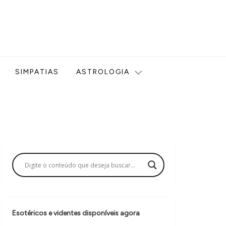
ologia, Tarot, Vidência, Bem-estar e Esoterismo aqui no blog
SIMPATIAS
ASTROLOGIA
Esotéricos e videntes disponíveis agora