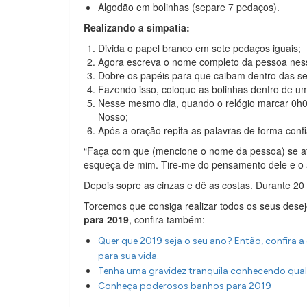
Algodão em bolinhas (separe 7 pedaços).
Realizando a simpatia:
Divida o papel branco em sete pedaços iguais;
Agora escreva o nome completo da pessoa ness
Dobre os papéis para que caibam dentro das se
Fazendo isso, coloque as bolinhas dentro de u
Nesse mesmo dia, quando o relógio marcar 0h0
Nosso;
Após a oração repita as palavras de forma confi
“Faça com que (mencione o nome da pessoa) se af
esqueça de mim. Tire-me do pensamento dele e o 
Depois sopre as cinzas e dê as costas. Durante 20 di
Torcemos que consiga realizar todos os seus dese
para 2019
, confira também:
Quer que 2019 seja o seu ano? Então, confira a 
para sua vida.
Tenha uma gravidez tranquila conhecendo qual
Conheça poderosos banhos para 2019