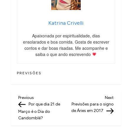
Katrina Crivelli
Apaixonada por espiritualidade, dias
ensolarados e boa comida. Gosta de escrever
contos e dar boas risadas. Me acompanhe e
saiba o que ando escrevendo
PREVISÕES
N
Previous
Next
Previous
Next
Post
Post
Por que dia 21 de
Previsões para o signo
a
de Áries em 2017
Março é o Dia do
v
Candomblé?
e