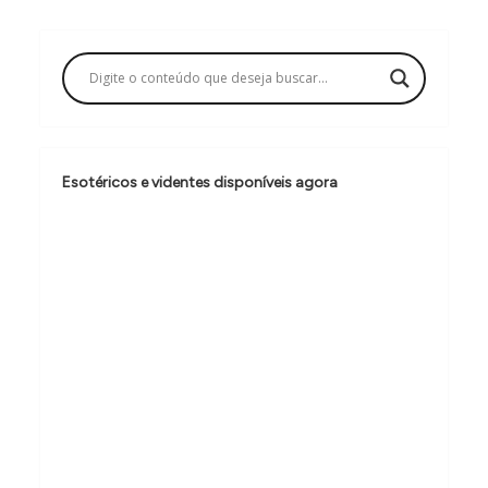
g
a
ç
ã
o
Esotéricos e videntes disponíveis agora
d
e
P
o
s
t