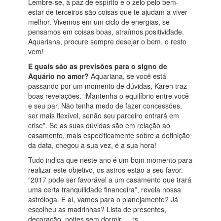
Lembre-se, a paz de espírito e o zelo pelo bem-
estar de terceiros são coisas que te ajudam a viver
melhor. Vivemos em um ciclo de energias, se
pensamos em coisas boas, atraímos positividade.
Aquariana, procure sempre desejar o bem, o resto
vem!
E quais são as previsões para o signo de
Aquário no amor?
Aquariana, se você está
passando por um momento de dúvidas, Karen traz
boas revelações. “Mantenha o equilíbrio entre você
e seu par. Não tenha medo de fazer concessões,
ser mais flexível, senão seu parceiro entrará em
crise”. Se as suas dúvidas são em relação ao
casamento, mais especificamente sobre a definição
da data, chegou a sua vez, é a sua hora!
Tudo indica que neste ano é um bom momento para
realizar este objetivo, os astros estão a seu favor.
“2017 pode ser favorável a um casamento que trará
uma certa tranquilidade financeira”, revela nossa
astróloga. E aí, vamos para o planejamento? Já
escolheu as madrinhas? Lista de presentes,
decoração, noites sem dormir … rs