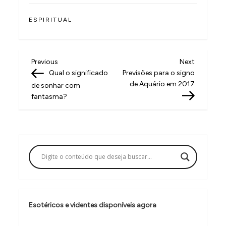
ESPIRITUAL
N
Previous
Next
Previous
Next
Post
Post
Qual o significado
Previsões para o signo
a
de Aquário em 2017
de sonhar com
v
fantasma?
e
g
a
ç
ã
o
Esotéricos e videntes disponíveis agora
d