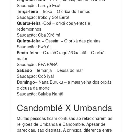
Saudação: Laroyê Exú!
Terça-feira
– Irokô – O orixá do Tempo
Saudação: Iroko y Só! Eeró!
Quarta-feira
-Obá – orixá dos ventos e
redemoinhos
Saudação: Obá Xiré Yá!
Quinta-feira
– Ossaim – O orixá das plantas
Saudação: Ewê ô!
Sexta-feira
– Oxalá/Oxaguiã/Oxalufã – O orixá
maior
Saudação: ÈPA BÀBÁ
Sábado
– Iemanjá – Deusa do mar
Saudação: Odò ìyá!
Domingo
– Nanã Buruku – a mais velha dos orixás
e deusa da morte
Saudação: Saluba Nanã!
Candomblé X Umbanda
Muitas pessoas ficam confusas ao relacionarem as
religiões de Umbanda e Candomblé. Apesar de
parecidas, são distintas. A principal diferença entre