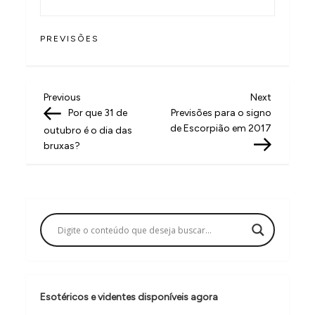
PREVISÕES
N
Previous
Next
Previous
Next
Post
Post
Por que 31 de
Previsões para o signo
a
de Escorpião em 2017
outubro é o dia das
v
bruxas?
e
g
a
ç
ã
o
Esotéricos e videntes disponíveis agora
d