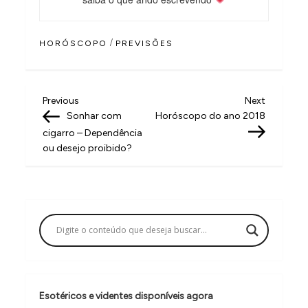
/
HORÓSCOPO
PREVISÕES
N
Previous
Next
Previous
Next
Post
Post
Sonhar com
Horóscopo do ano 2018
a
cigarro – Dependência
v
ou desejo proibido?
e
g
a
ç
ã
o
Esotéricos e videntes disponíveis agora