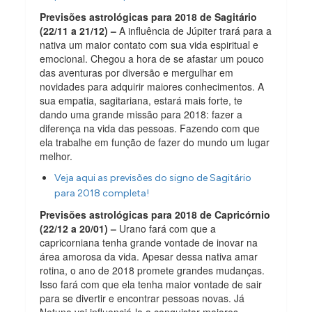
Previsões astrológicas para 2018 de Sagitário
(22/11 a 21/12) –
A influência de Júpiter trará para a
nativa um maior contato com sua vida espiritual e
emocional. Chegou a hora de se afastar um pouco
das aventuras por diversão e mergulhar em
novidades para adquirir maiores conhecimentos. A
sua empatia, sagitariana, estará mais forte, te
dando uma grande missão para 2018: fazer a
diferença na vida das pessoas. Fazendo com que
ela trabalhe em função de fazer do mundo um lugar
melhor.
Veja aqui as previsões do signo de Sagitário
para 2018 completa!
Previsões astrológicas para 2018 de Capricórnio
(22/12 a 20/01) –
Urano fará com que a
capricorniana tenha grande vontade de inovar na
área amorosa da vida. Apesar dessa nativa amar
rotina, o ano de 2018 promete grandes mudanças.
Isso fará com que ela tenha maior vontade de sair
para se divertir e encontrar pessoas novas. Já
Netuno vai influenciá-la a conquistar maiores