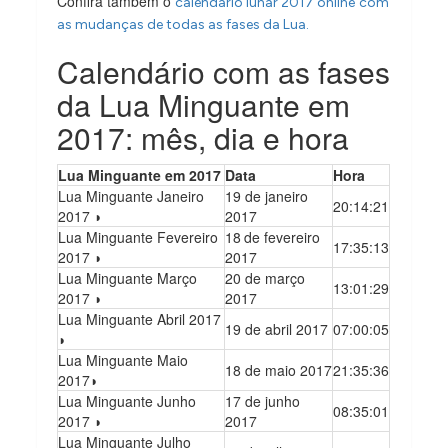
Confira também o
calendário lunar 2017 online
com
as mudanças de todas as fases da Lua.
Calendário com as fases
da Lua Minguante em
2017: mês, dia e hora
Lua Minguante em 2017
Data
Hora
Lua Minguante Janeiro
19 de janeiro
20:14:21
2017 ◗
2017
Lua Minguante Fevereiro
18
de fevereiro
17:35:13
2017 ◗
2017
Lua Minguante Março
20 de março
13:01:29
2017 ◗
2017
Lua Minguante Abril 2017
19 de abril 2017
07:00:05
◗
Lua Minguante Maio
18 de maio 2017
21:35:36
2017◗
Lua Minguante Junho
17 de junho
08:35:01
2017 ◗
2017
Lua Minguante Julho