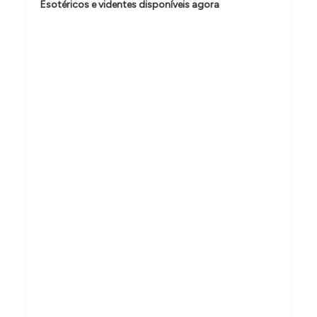
e
Esotéricos e videntes disponíveis agora
P
o
s
t