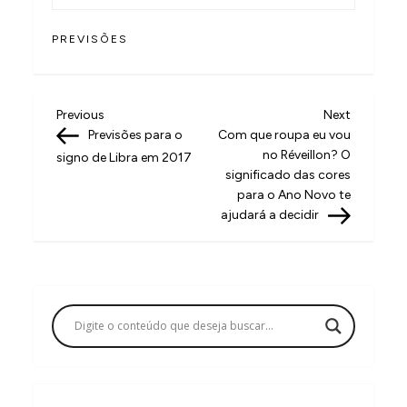
PREVISÕES
N
Previous
Next
Previous
Next
Post
Post
Previsões para o
Com que roupa eu vou
a
no Réveillon? O
signo de Libra em 2017
v
significado das cores
para o Ano Novo te
e
ajudará a decidir
g
a
ç
ã
o
d