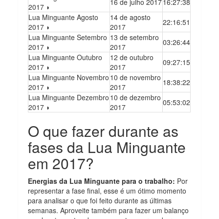
16 de julho 2017
16:27:38
2017 ◗
Lua Minguante Agosto
14 de agosto
22:16:51
2017 ◗
2017
Lua Minguante Setembro
13 de setembro
03:26:44
2017 ◗
2017
Lua Minguante Outubro
12 de outubro
09:27:15
2017 ◗
2017
Lua Minguante Novembro
10 de novembro
18:38:22
2017 ◗
2017
Lua Minguante Dezembro
10 de dezembro
05:53:02
2017 ◗
2017
O que fazer durante as
fases da Lua Minguante
em 2017?
Energias da Lua Minguante para o trabalho:
Por
representar a fase final, esse é um ótimo momento
para analisar o que foi feito durante as últimas
semanas. Aproveite também para fazer um balanço