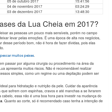
05 de outubro 2017
15:41:56
04 de novembro 2017
03:24:29
03 de dezembro 2017
13:48:30
 fases da Lua Cheia em 2017?
deixar as pessoas um pouco mais sensíveis, porém no campo
eixar levar pelas emoções. É uma época de alta nos negócios,
 desse período bom, não é hora de fazer dívidas, pois elas
do.
.
 pescar muitos peixes
m passar por alguma cirurgia ou procedimento na área da
 Lua apresenta muitos riscos. Não é recomendável realizar
ocessos simples, como um regime ou uma depilação podem ser
eal para hidratação e nutrição da pele. Cuidar da aparência
s que sofrem com espinhas, cravos e até manchas a se livrarem
a cabelo, essa não é uma boa hora para investir na mudança do
ca
. Quanto ao corte, só é recomendado caso tenha a intenção de