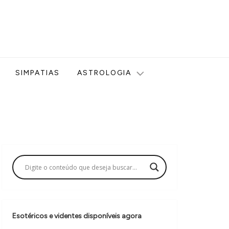
ologia, Tarot, Vidência, Bem-estar e Esoterismo aqui no blog
SIMPATIAS
ASTROLOGIA
Esotéricos e videntes disponíveis agora