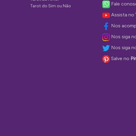
Fale conos
Tarot do Sim ou Não
Assista no
Nos acomp
Nos siga n
Nos siga n
Salve no
Pi