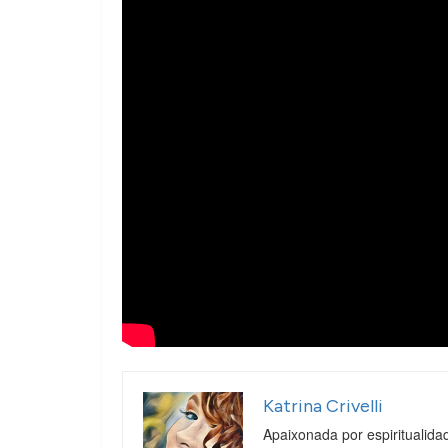
Katrina Crivelli
Apaixonada por espiritualida