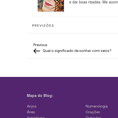
e dar boas risadas. Me aco
PREVISÕES
N
Previous
Previous
Post
Qual o significado de sonhar com seios?
a
v
e
g
a
Mapa do Blog:
ç
ã
Anjos
Numerologia
Áries
Orações
o
Astrologia
Oráculos