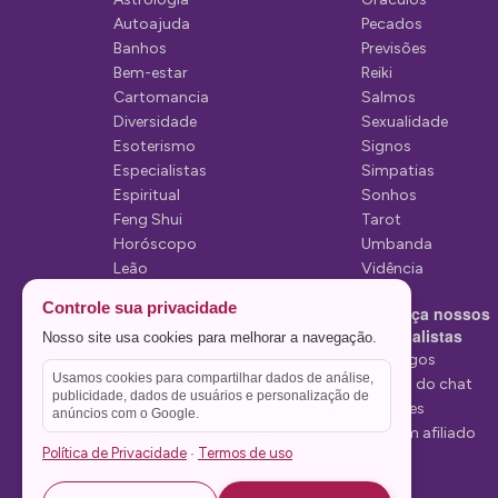
d
Autoajuda
Pecados
Banhos
Previsões
e
Bem-estar
Reiki
P
Cartomancia
Salmos
Diversidade
Sexualidade
o
Esoterismo
Signos
s
Especialistas
Simpatias
Espiritual
Sonhos
t
Feng Shui
Tarot
Horóscopo
Umbanda
Leão
Vidência
Lua
Controle sua privacidade
Conheça nossos
Mediunidade
Especialistas
Nosso site usa cookies para melhorar a navegação.
Mensagens
Tarólogos
Usamos cookies para compartilhar dados de análise,
Estelas do chat
publicidade, dados de usuários e personalização de
Videntes
anúncios com o Google.
Seja um afiliado
Política de Privacidade
Termos de uso
·