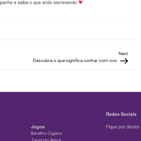
mpanhe e saiba o que ando escrevendo
Next
Next
Post
Descubra o que significa sonhar com ovo
Redes Sociais
Jogos
Fique por dentro 
Baralho Cigano
Tarot do Amor