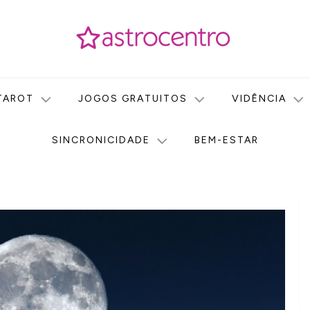
icas no nosso portal de conteúdo. Saiba agora tudo sobre Astr
do Astrocentro!
TAROT
JOGOS GRATUITOS
VIDÊNCIA
SINCRONICIDADE
BEM-ESTAR