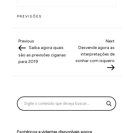
PREVISÕES
N
Previous
Next
Previous
Next
Post
Post
Saiba agora quais
Desvende agora as
a
interpretações de
são as previsões ciganas
v
sonhar com isqueiro
para 2019
e
g
a
ç
ã
o
d
Esotéricos e videntes disponíveis agora