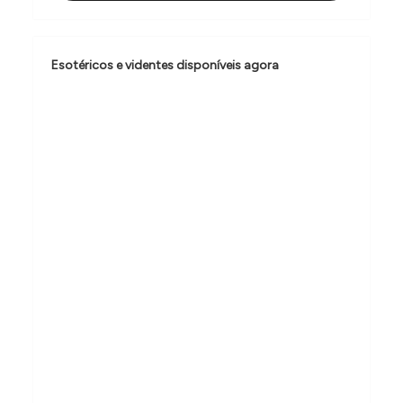
ã
o
d
Esotéricos e videntes disponíveis agora
e
P
o
s
t