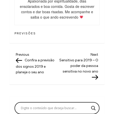
Apaixonada por espiritualidade, dias
ensolarados e boa comida. Gosta de escrever
contos e dar boas risadas. Me acompanhe e
saiba o que ando escrevendo
PREVISÕES
N
Previous
Next
Previous
Next
Post
Post
Confira a previsão
Sensitivo para 2019 – O
a
poder da pessoa
dos signos 2019 e
v
sensitiva no novo ano
planeje o seu ano
e
g
a
ç