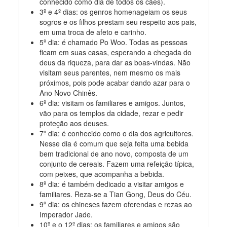
conhecido como dia de todos os cães).
3º e 4º dias: os genros homenageiam os seus
sogros e os filhos prestam
seu respeito aos pais,
em uma troca de afeto e carinho.
5º dia: é chamado Po Woo. Todas as pessoas
ficam em suas casas, esperando a chegada do
deus da riqueza, para dar as boas-vindas. Não
visitam seus parentes, nem mesmo os mais
próximos, pois pode acabar
dando azar para o
Ano Novo Chinês.
6º dia: visitam os familiares e amigos. Juntos,
vão para os templos da cidade, rezar e pedir
proteção aos deuses.
7º dia: é conhecido como o dia dos agricultores.
Nesse dia é comum que seja feita uma bebida
bem tradicional de ano novo, composta de um
conjunto de cereais. Fazem uma refeição típica,
com peixes, que acompanha a bebida.
8º dia: é também dedicado a visitar amigos e
familiares. Reza-se a Tian Gong, Deus do Céu.
9º dia: os chineses fazem oferendas e rezas ao
Imperador Jade.
10º e o 12º dias: os familiares e amigos são