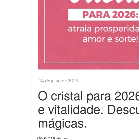
O cristal para 202
e vitalidade. Des
mágicas.
5.715
Views