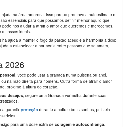
ém ajuda na área amorosa. Isso porque promove a autoestima e o
ão essenciais para que possamos definir melhor aquilo que
 pode nos ajudar a atrair o amor que queremos e merecemos,
 e nossos ideais.
lha ajuda a manter o fogo da paixão aceso e a harmonia a dois:
ajuda a estabelecer a harmonia entre pessoas que se amam,
ra 2026
pessoal
, você pode usar a granada numa pulseira ou anel,
ou na mão direita para homens. Outra forma de atrair o amor
te, próximo à altura do coração.
seus desejos
, segure uma Granada vermelha durante suas
cretizados.
 a garantir
durante a noite e bons sonhos, pois ela
proteção
esadelos.
onsigo para uma dose extra de
coragem e autoconfiança
.