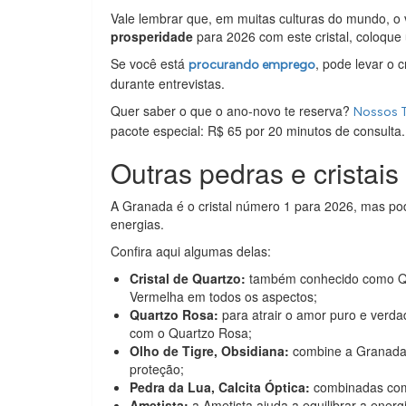
Vale lembrar que, em muitas culturas do mundo, o v
prosperidade
para 2026 com este cristal, coloque
Se você está
, pode levar o 
procurando emprego
durante entrevistas.
Quer saber o que o ano-novo te reserva?
Nossos T
pacote especial: R$ 65 por 20 minutos de consulta.
Outras pedras e cristai
A Granada é o cristal número 1 para 2026, mas po
energias.
Confira aqui algumas delas:
Cristal de Quartzo:
também conhecido como Qua
Vermelha em todos os aspectos;
Quartzo Rosa:
para atrair o amor puro e verd
com o Quartzo Rosa;
Olho de Tigre, Obsidiana:
combine a Granada 
proteção;
Pedra da Lua, Calcita Óptica:
combinadas com 
Ametista:
a Ametista ajuda a equilibrar a ener