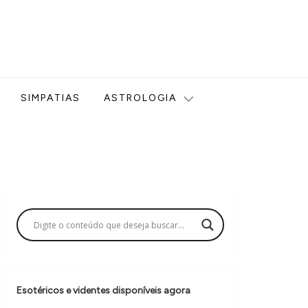
ologia, Tarot, Vidência, Bem-estar e Esoterismo aqui no blog
SIMPATIAS
ASTROLOGIA
Esotéricos e videntes disponíveis agora