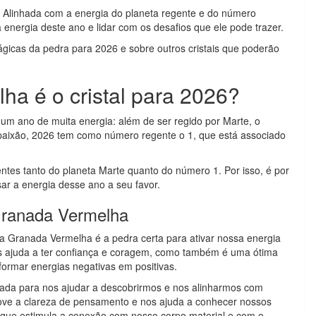
 Alinhada com a energia do planeta regente e do número
a energia deste ano e lidar com os desafios que ele pode trazer.
ágicas da pedra para 2026 e sobre outros cristais que poderão
a é o cristal para 2026?
um ano de muita energia: além de ser regido por Marte, o
 paixão, 2026 tem como número regente o 1, que está associado
tes tanto do planeta Marte quanto do número 1. Por isso, é por
sar a energia desse ano a seu favor.
Granada Vermelha
a Granada Vermelha é a pedra certa para ativar nossa energia
 nos ajuda a ter confiança e coragem, como também é uma ótima
formar energias negativas em positivas.
ada para nos ajudar a descobrirmos e nos alinharmos com
ove a clareza de pensamento e nos ajuda a conhecer nossos
ue estimula a conexão com nosso corpo material e com o