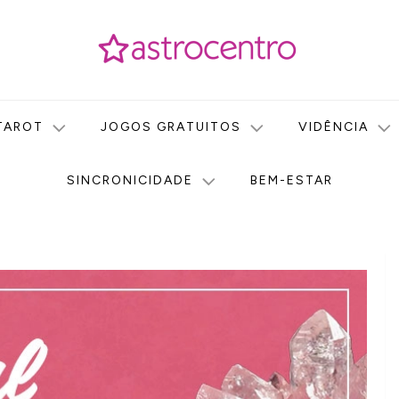
icas no nosso portal de conteúdo. Saiba agora tudo sobre Astr
do Astrocentro!
TAROT
JOGOS GRATUITOS
VIDÊNCIA
SINCRONICIDADE
BEM-ESTAR