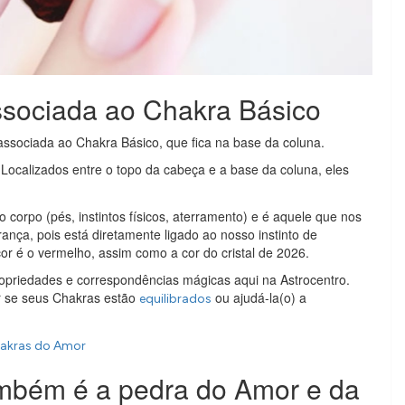
ssociada ao Chakra Básico
 associada ao Chakra Básico, que fica na base da coluna.
ocalizados entre o topo da cabeça e a base da coluna, eles
o corpo (pés, instintos físicos, aterramento) e é aquele que nos
nça, pois está diretamente ligado ao nosso instinto de
r é o vermelho, assim como a cor do cristal de 2026.
opriedades e correspondências mágicas aqui na Astrocentro.
r se seus Chakras estão
ou ajudá-la(o) a
equilibrados
hakras do Amor
mbém é a pedra do Amor e da