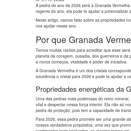
A pedra do ano de 2026 será a Granada Vermelha.
regente do ano, ela pode te ajudar a potencializar 
Neste artigo, vamos falar sobre as propriedades m
nos ajudar nesse ano.
Por que Granada Vermelh
Temos muitas razões para acreditar que esse será 
planeta da coragem, ousadia, dos guerreiros e da
a novos começos, vitalidade e poder de iniciativa.
A Granada Vermelha é um dos cristais corresponden
excelência o cristal para 2026 e pode te ajudar a u
Propriedades energéticas da 
Uma das pedras mais poderosas do reino mineral, 
vital e despertar nossa força interior. Ela não só
pedra de proteção, pois tem a capacidade de trans
Para 2026, essa pedra promete ser uma grande ali
nossos verdadeiros propósitos, uma vez que prom
sentimentos mais profundos, ao mesmo tempo em q