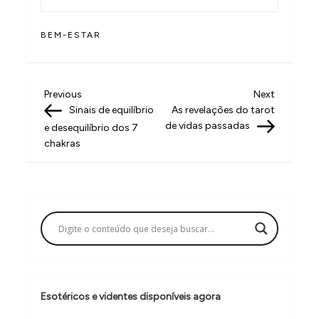
BEM-ESTAR
N
Previous
Next
Previous
Next
Post
Post
Sinais de equilíbrio
As revelações do tarot
a
de vidas passadas
e desequilíbrio dos 7
v
chakras
e
g
a
ç
ã
o
Esotéricos e videntes disponíveis agora
d