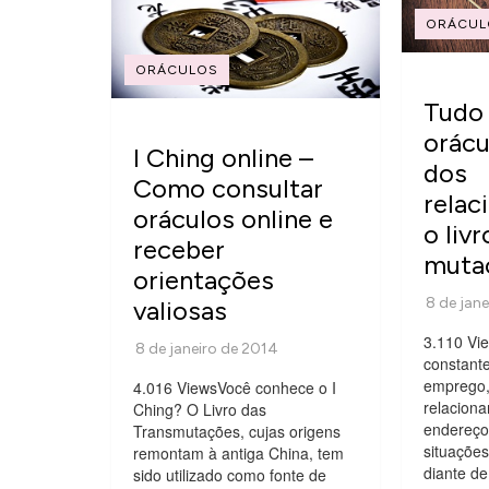
ORÁCUL
ORÁCULOS
Tudo 
orácu
I Ching online –
dos
Como consultar
relac
oráculos online e
o liv
receber
muta
orientações
valiosas
3.110 Vi
constant
emprego, 
4.016 ViewsVocê conhece o I
relacion
Ching? O Livro das
endereço,
Transmutações, cujas origens
situaçõe
remontam à antiga China, tem
diante de
sido utilizado como fonte de