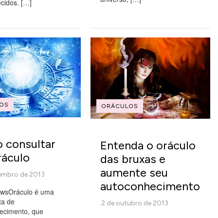
cidos. […]
OS
ORÁCULOS
 consultar
Entenda o oráculo
ráculo
das bruxas e
aumente seu
autoconhecimento
ewsOráculo é uma
ta de
ecimento, que