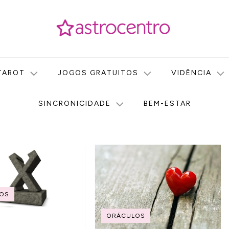
icas no nosso portal de conteúdo. Saiba agora tudo sobre Astr
do Astrocentro!
TAROT
JOGOS GRATUITOS
VIDÊNCIA
SINCRONICIDADE
BEM-ESTAR
OS
ORÁCULOS