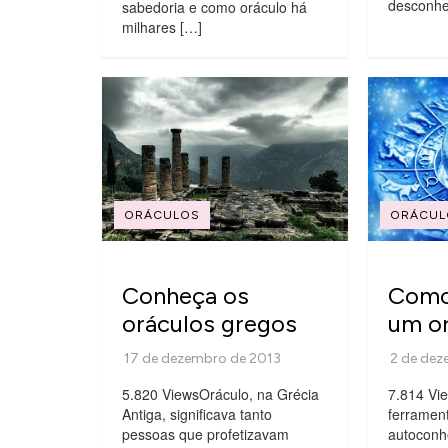
desconhe
sabedoria e como oráculo há
milhares […]
ORÁCULOS
ORÁCUL
Conheça os
Como
oráculos gregos
um o
5.820 ViewsOráculo, na Grécia
7.814 Vi
Antiga, significava tanto
ferramen
pessoas que profetizavam
autoconh