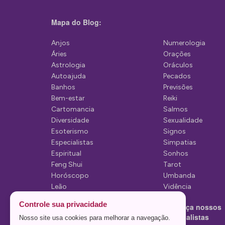
n
a
Mapa do Blog:
ç
Anjos
Numerologia
ã
Áries
Orações
o
Astrologia
Oráculos
Autoajuda
Pecados
d
Banhos
Previsões
e
Bem-estar
Reiki
Cartomancia
Salmos
p
Diversidade
Sexualidade
o
Esoterismo
Signos
Especialistas
Simpatias
s
Espiritual
Sonhos
t
Feng Shui
Tarot
Horóscopo
Umbanda
s
Leão
Vidência
Lua
Controle sua privacidade
Conheça nossos
Mediunidade
Especialistas
Nosso site usa cookies para melhorar a navegação.
Mensagens