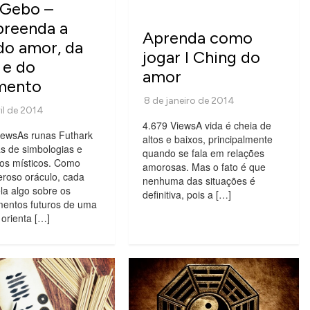
 Gebo –
reenda a
Aprenda como
do amor, da
jogar I Ching do
 e do
amor
mento
4.679 ViewsA vida é cheia de
iewsAs runas Futhark
altos e baixos, principalmente
s de simbologias e
quando se fala em relações
dos místicos. Como
amorosas. Mas o fato é que
eroso oráculo, cada
nenhuma das situações é
la algo sobre os
definitiva, pois a […]
mentos futuros de uma
orienta […]