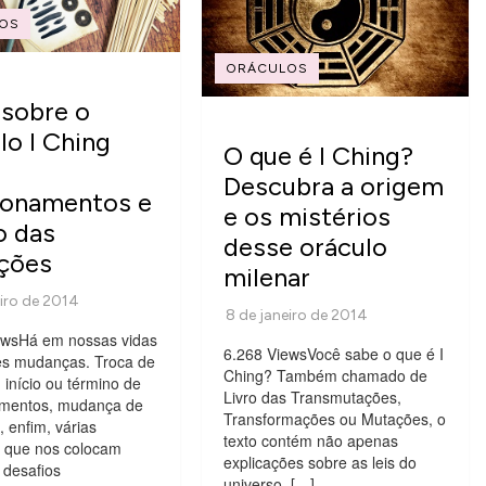
OS
ORÁCULOS
sobre o
lo I Ching
O que é I Ching?
Descubra a origem
ionamentos e
e os mistérios
ro das
desse oráculo
ções
milenar
ewsHá em nossas vidas
6.268 ViewsVocê sabe o que é I
es mudanças. Troca de
Ching? Também chamado de
início ou término de
Livro das Transmutações,
amentos, mudança de
Transformações ou Mutações, o
 enfim, várias
texto contém não apenas
s que nos colocam
explicações sobre as leis do
 desafios
universo, […]