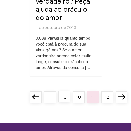
verdadeiro? Peça
ajuda ao oráculo
do amor
3.068 ViewsHá quanto tempo
você está à procura de sua
alma gêmea? Se o amor
verdadeiro parece estar muito
longe, consulte o oráculo do
amor. Através da consulta […]
P
…
Previous
Page
Page
Page
Page
Next
1
10
11
12
a
page
page
g
i