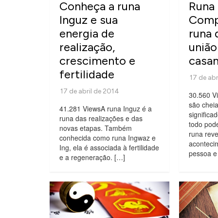
Conheça a runa
Runa
Inguz e sua
Comp
energia de
runa 
realização,
união
crescimento e
casa
fertilidade
30.560 V
são cheia
41.281 ViewsA runa Inguz é a
significa
runa das realizações e das
todo pod
novas etapas. Também
runa reve
conhecida como runa Ingwaz e
aconteci
Ing, ela é associada à fertilidade
pessoa e 
e a regeneração. […]