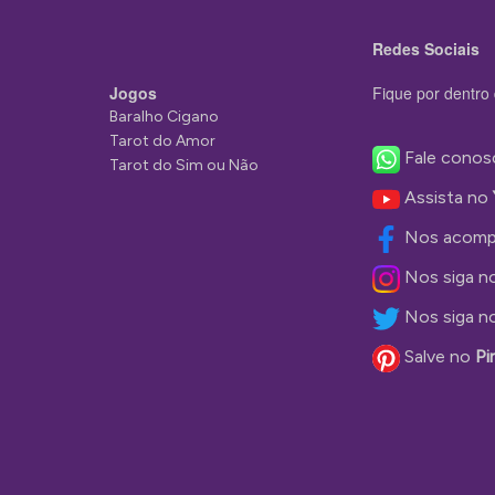
Redes Sociais
Jogos
Fique por dentro 
Baralho Cigano
Tarot do Amor
Fale conos
Tarot do Sim ou Não
Assista no
Nos acomp
Nos siga n
Nos siga n
Salve no
Pi