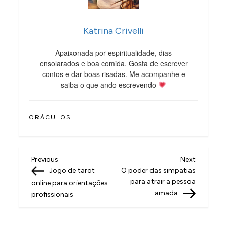
Katrina Crivelli
Apaixonada por espiritualidade, dias
ensolarados e boa comida. Gosta de escrever
contos e dar boas risadas. Me acompanhe e
saiba o que ando escrevendo
ORÁCULOS
N
Previous
Next
Previous
Next
Post
Post
Jogo de tarot
O poder das simpatias
a
para atrair a pessoa
online para orientações
v
amada
profissionais
e