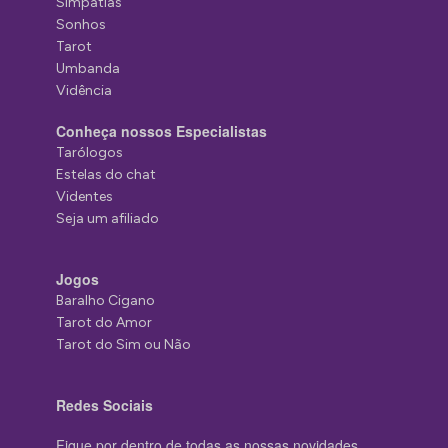
Simpatias
Sonhos
Tarot
Umbanda
Vidência
Conheça nossos Especialistas
Tarólogos
Estelas do chat
Videntes
Seja um afiliado
Jogos
Baralho Cigano
Tarot do Amor
Tarot do Sim ou Não
Redes Sociais
Fique por dentro de todas as nossas novidades