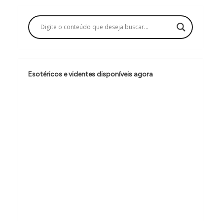
g
a
ç
ã
o
Esotéricos e videntes disponíveis agora
d
e
P
o
s
t