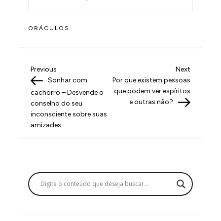
ORÁCULOS
N
Previous
Next
Previous
Next
Post
Post
Sonhar com
Por que existem pessoas
a
que podem ver espíritos
cachorro – Desvende o
v
e outras não?
conselho do seu
inconsciente sobre suas
e
amizades
g
a
ç
ã
o
d