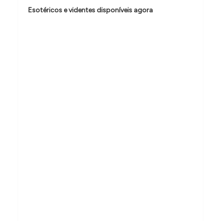
e
Esotéricos e videntes disponíveis agora
P
o
s
t