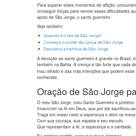
Para superar estes momentos de aflição, procuram
conseguir forças para vencer essas dificuldades 
apoio de São Jorge, o santo guerreiro.
Veja também:
Quando é o dia de São Jorge?
Conheça o poder da Lança de São Jorge
Descubra a história de São Jorge
A devoção ao santo guerreiro é grande no Brasil, i
também na Bahia. A crença é tão forte que cada d
mau olhado e das más intenções que podem estar p
conhecida.
Oração de São Jorge pa
Ó meu São Jorge, meu Santo Guerreiro e protetor,
Invencível na fé em Deus, que por ele sacrificou-se
Traga em vosso rosto a esperança e abre os meus
Com sua couraça, sua espada e seu escudo,
Que representam a fé, a esperança e a caridade,
Eu andarei vestido, para que meus inimigos