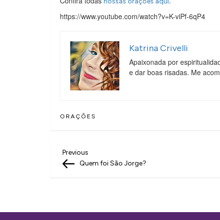
Confira todas
.
nossas orações aqui
https://www.youtube.com/watch?v=K-viPf-6qP4
Katrina Crivelli
Apaixonada por espiritualida
e dar boas risadas. Me aco
ORAÇÕES
N
Previous
Previous
Post
Quem foi São Jorge?
a
v
e