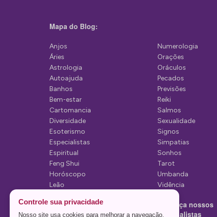
g
a
Mapa do Blog:
ç
ã
Anjos
Numerologia
Áries
Orações
o
Astrologia
Oráculos
d
Autoajuda
Pecados
Banhos
Previsões
e
Bem-estar
Reiki
P
Cartomancia
Salmos
Diversidade
Sexualidade
o
Esoterismo
Signos
s
Especialistas
Simpatias
Espiritual
Sonhos
t
Feng Shui
Tarot
Horóscopo
Umbanda
Leão
Vidência
Lua
Controle sua privacidade
Conheça nossos
Mediunidade
Especialistas
Nosso site usa cookies para melhorar a navegação.
Mensagens