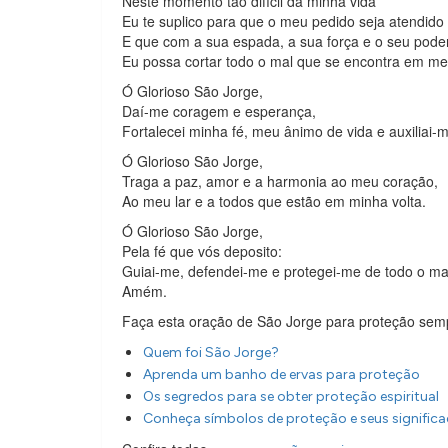
Neste momento tão difícil da minha vida
Eu te suplico para que o meu pedido seja atendido
E que com a sua espada, a sua força e o seu pode
Eu possa cortar todo o mal que se encontra em m
Ó Glorioso São Jorge,
Daí-me coragem e esperança,
Fortalecei minha fé, meu ânimo de vida e auxiliai
Ó Glorioso São Jorge,
Traga a paz, amor e a harmonia ao meu coração,
Ao meu lar e a todos que estão em minha volta.
Ó Glorioso São Jorge,
Pela fé que vós deposito:
Guiai-me, defendei-me e protegei-me de todo o ma
Amém.
Faça esta oração de São Jorge para proteção sem
Quem foi São Jorge?
Aprenda um banho de ervas para proteção
Os segredos para se obter proteção espiritual
Conheça símbolos de proteção e seus signific