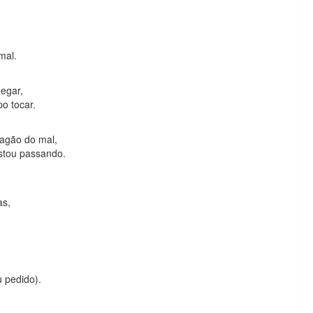
mal.
egar,
o tocar.
ragão do mal,
stou passando.
as,
 pedido).