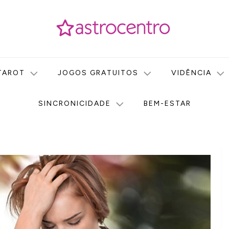
icas no nosso portal de conteúdo. Saiba agora tudo sobre Astr
do Astrocentro!
TAROT
JOGOS GRATUITOS
VIDÊNCIA
SINCRONICIDADE
BEM-ESTAR