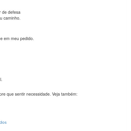
r de defesa
eu caminho.
-me em meu pedido.
l.
pre que sentir necessidade. Veja também:
ados