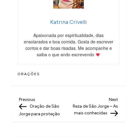
Katrina Crivelli
Apaixonada por espiritualidade, dias
ensolarados e boa comida. Gosta de escrever
contos e dar boas risadas. Me acompanhe e
saiba o que ando escrevendo
ORAÇÕES
N
Previous
Next
Previous
Next
Post
Post
Oração de São
Reza de São Jorge – As
a
mais conhecidas
Jorge para proteção
v
e