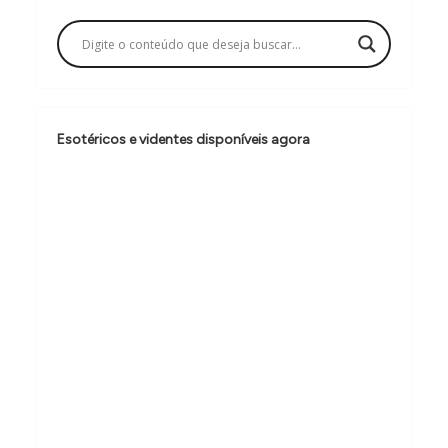
g
a
ç
ã
o
Esotéricos e videntes disponíveis agora
d
e
P
o
s
t