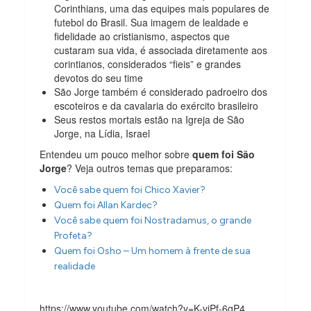
Corinthians, uma das equipes mais populares de
futebol do Brasil. Sua imagem de lealdade e
fidelidade ao cristianismo, aspectos que
custaram sua vida, é associada diretamente aos
corintianos, considerados “fieis” e grandes
devotos do seu time
São Jorge também é considerado padroeiro dos
escoteiros e da cavalaria do exército brasileiro
Seus restos mortais estão na Igreja de São
Jorge, na Lídia, Israel
Entendeu um pouco melhor sobre
quem foi São
Jorge
? Veja outros temas que preparamos:
Você sabe quem foi Chico Xavier?
Quem foi Allan Kardec?
Você sabe quem foi Nostradamus, o grande
Profeta?
Quem foi Osho – Um homem à frente de sua
realidade
https://www.youtube.com/watch?v=K-viPf-6qP4