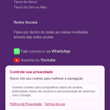
Tarot do Amor
Tarot do Sim ou Não
Redes Sociais
Fique por dentro de todas as nossas novidades
através das redes sociais.
Fale conosco via
WhatsApp
Assista no
Youtube
Nos acompanhe no
Facebook
Controle sua privacidade
Nos siga no
Instagram
Nosso site usa cookies para melhorar a navegação.
Nos siga no
Twitter
Usamos cookies para compartilhar dados de análise,
publicidade, dados de usuários e personalização de anúncios
Salve no
Pinterest
com o Google.
Política de Privacidade
Termos de uso
·