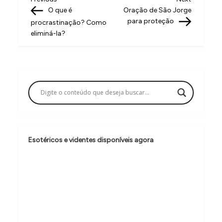
N
Post
Post
O que é
Oração de São Jorge
a
para proteção
procrastinação? Como
v
eliminá-la?
e
g
a
ç
ã
o
Esotéricos e videntes disponíveis agora
d
e
P
o
s