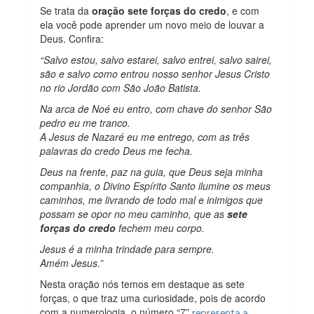
Se trata da
oração sete forças do credo
, e com
ela você pode aprender um novo meio de louvar a
Deus. Confira:
“Salvo estou, salvo estarei, salvo entrei, salvo sairei,
são e salvo como entrou nosso senhor Jesus Cristo
no rio Jordão com São João Batista.
Na arca de Noé eu entro, com chave do senhor São
pedro eu me tranco.
A Jesus de Nazaré eu me entrego, com as três
palavras do credo Deus me fecha.
Deus na frente, paz na guia, que Deus seja minha
companhia, o Divino Espírito Santo ilumine os meus
caminhos, me livrando de todo mal e inimigos que
possam se opor no meu caminho, que as
sete
forças do credo
fechem meu corpo.
Jesus é a minha trindade para sempre.
Amém Jesus.”
Nesta oração nós temos em destaque as sete
forças, o que traz uma curiosidade, pois de acordo
com a numerologia, o número “7”
representa a