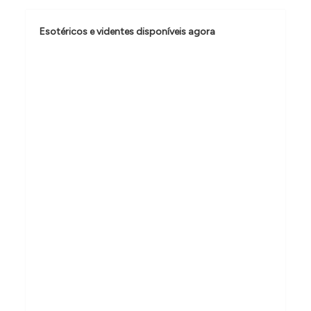
o
Esotéricos e videntes disponíveis agora
d
e
P
o
s
t