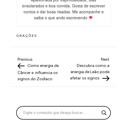
ensolarados e boa comida. Gosta de escrever
contos e dar boas risadas. Me acompanhe e
saiba o que ando escrevendo
ORAÇÕES
N
Previous
Next
Previous
Next
Post
Post
Como energia de
Descubra como a
a
energia de Leão pode
Câncer e influencia os
v
afetar os signos
signos do Zodíaco
e
g
a
ç
ã