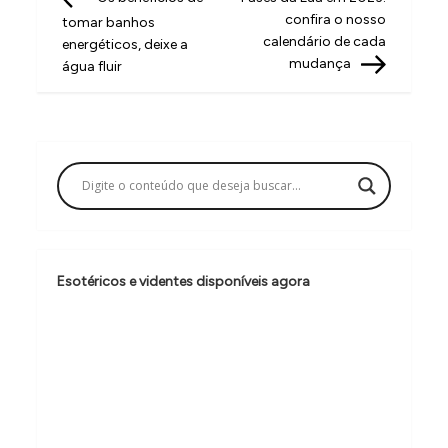
a
confira o nosso
tomar banhos
v
calendário de cada
energéticos, deixe a
mudança
água fluir
e
g
a
ç
ã
o
d
Esotéricos e videntes disponíveis agora
e
P
o
s
t