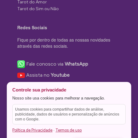
Tarot do Amor
Tarot do Sim ou Não
Redes Sociais
Fique por dentro de todas as nossas novidades
através das redes sociais.
Fale conosco via
WhatsApp
Assista no
Youtube
Nos acompanhe no
Facebook
Controle sua privacidade
Nos siga no
Instagram
Nosso site usa cookies para melhorar a navegação.
Nos siga no
Twitter
Usamos cookies para compartilhar dados de análise,
publicidade, dados de usuários e personalização de anúncios
Salve no
Pinterest
com o Google.
Política de Privacidade
Termos de uso
·