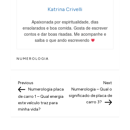
Katrina Crivelli
Apaixonada por espiritualidade, dias
ensolarados e boa comida. Gosta de escrever
contos e dar boas risadas. Me acompanhe e
saiba o que ando escrevendo
NUMEROLOGIA
N
Previous
Next
Previous
Next
Post
Post
Numerologia placa
Numerologia – Qual o
a
significado de placa de
de carro 1 – Qual energia
v
carro 3?
este veículo traz para
minha vida?
e
g