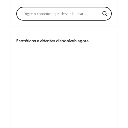
a
ç
ã
o
d
Esotéricos e videntes disponíveis agora
e
P
o
s
t