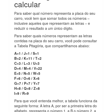
calcular
Para saber qual número representa a placa do seu
carro, você tem que somar todos os números –
inclusive aqueles que representam as letras – e
reduzir o resultado a um único dígito.
Para saber quais números representam as letras
contidas na placa do seu carro, você pode consultar
a Tabela Pitagória, que compartilhamos abaixo:
A=1 / J=1 / S=1
B=2 / K=11 / T=2
C=3 / L=3 / U=3
D=4 / M=4 / V=22
E=5 / N=5 / W=5
F=6 / O=6 / X=6
G=7 / P=7 / Y=7
H=8 / Q=8 / Z=8
I=9 / R=9
Para que você entenda melhor, a tabela funciona da
seguinte forma: A letra A, por ser a primeira letra do
alfabeto, representa o número 1, a B o número 2, a