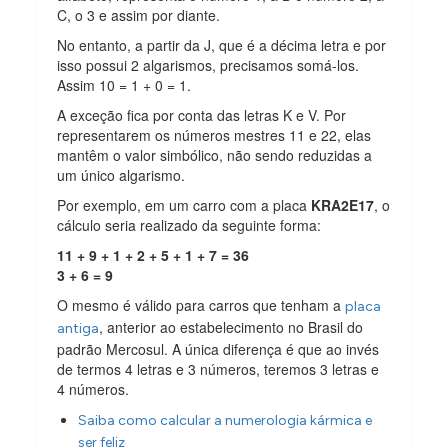
C, o 3 e assim por diante.
No entanto, a partir da J, que é a décima letra e por
isso possui 2 algarismos, precisamos somá-los.
Assim 10 = 1 + 0 = 1.
A exceção fica por conta das letras K e V. Por
representarem os números mestres 11 e 22, elas
mantêm o valor simbólico, não sendo reduzidas a
um único algarismo.
Por exemplo, em um carro com a placa
KRA2E17
, o
cálculo seria realizado da seguinte forma:
11 + 9 + 1 + 2 + 5 + 1 + 7 = 36
3 + 6 = 9
O mesmo é válido para carros que tenham a
placa
, anterior ao estabelecimento no Brasil do
antiga
padrão Mercosul. A única diferença é que ao invés
de termos 4 letras e 3 números, teremos 3 letras e
4 números.
Saiba como calcular a numerologia kármica e
ser feliz