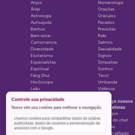
ã
Anjos
Numerologia
Áries
Orações
o
Astrologia
Oráculos
d
Autoajuda
Pecados
Banhos
Previsões
e
Bem-estar
Reiki
P
Cartomancia
Salmos
Diversidade
Sexualidade
o
Esoterismo
Signos
s
Especialistas
Simpatias
Espiritual
Sonhos
t
Feng Shui
Tarot
Horóscopo
Umbanda
Leão
Vidência
Lua
Controle sua privacidade
Conheça nossos
Mediunidade
Especialistas
Nosso site usa cookies para melhorar a navegação.
Mensagens
Tarólogos
Usamos cookies para compartilhar dados de análise,
Estelas do chat
publicidade, dados de usuários e personalização de
Videntes
anúncios com o Google.
Seja um afiliado