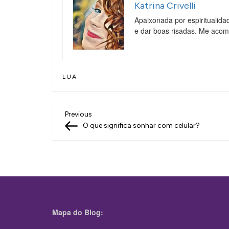
Katrina Crivelli
Apaixonada por espiritualida
e dar boas risadas. Me aco
LUA
N
Previous
Previous
Post
O que significa sonhar com celular?
a
v
e
g
a
Mapa do Blog:
ç