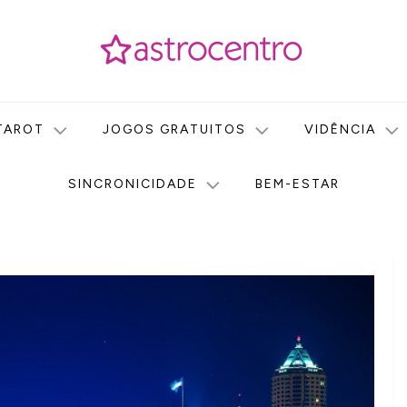
icas no nosso portal de conteúdo. Saiba agora tudo sobre Astr
do Astrocentro!
TAROT
JOGOS GRATUITOS
VIDÊNCIA
SINCRONICIDADE
BEM-ESTAR