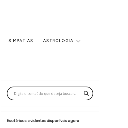
ologia, Tarot, Vidência, Bem-estar e Esoterismo aqui no blog
SIMPATIAS
ASTROLOGIA
Esotéricos e videntes disponíveis agora