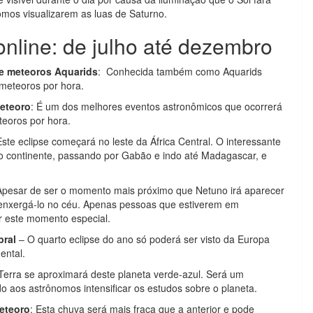
mos visualizarem as luas de Saturno.
nline: de julho até dezembro
de meteoros Aquarids
: Conhecida também como Aquarids
meteoros por hora.
meteoro
: É um dos melhores eventos astronômicos que ocorrerá
eoros por hora.
Este eclipse começará no leste da África Central. O interessante
do continente, passando por Gabão e indo até Madagascar, e
Apesar de ser o momento mais próximo que Netuno irá aparecer
 enxergá-lo no céu. Apenas pessoas que estiverem em
r este momento especial.
bral
– O quarto eclipse do ano só poderá ser visto da Europa
ental.
 Terra se aproximará deste planeta verde-azul. Será um
 aos astrônomos intensificar os estudos sobre o planeta.
eteoro
: Esta chuva será mais fraca que a anterior e pode