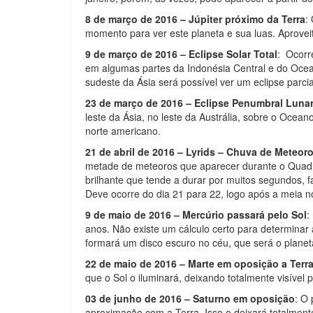
8 de março de 2016 – Júpiter próximo da Terra
:
momento para ver este planeta e sua luas. Aproveite
9 de março de 2016 – Eclipse Solar Total
: Ocorre
em algumas partes da Indonésia Central e do Ocea
sudeste da Ásia será possível ver um eclipse parcia
23 de março de 2016 – Eclipse Penumbral Luna
leste da Ásia, no leste da Austrália, sobre o Ocean
norte americano.
21 de abril de 2016 – Lyrids – Chuva de Meteor
metade de meteoros que aparecer durante o Quadra
brilhante que tende a durar por muitos segundos, 
Deve ocorre do dia 21 para 22, logo após a meia no
9 de maio de 2016 – Mercúrio passará pelo Sol
:
anos. Não existe um cálculo certo para determinar
formará um disco escuro no céu, que será o plane
22 de maio de 2016 – Marte em oposição a Terra
que o Sol o iluminará, deixando totalmente visível 
03 de junho de 2016 – Saturno em oposição
: O 
aproximação com a Terra. Isso o deixará totalmente