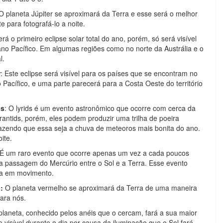
 O planeta Júpiter se aproximará da Terra e esse será o melhor
 para fotografá-lo a noite.
rá o primeiro eclipse solar total do ano, porém, só será visível
no Pacífico. Em algumas regiões como no norte da Austrália e o
l.
r
: Este eclipse será visível para os países que se encontram no
o Pacífico, e uma parte parecerá para a Costa Oeste do território
os
: O lyrids é um evento astronômico que ocorre com cerca da
ntids, porém, eles podem produzir uma trilha de poeira
fazendo que essa seja a chuva de meteoros mais bonita do ano.
ite.
 É um raro evento que ocorre apenas um vez a cada poucos
 a passagem do Mercúrio entre o Sol e a Terra. Esse evento
ta em movimento.
:
O planeta vermelho se aproximará da Terra de uma maneira
para nós.
planeta, conhecido pelos anéis que o cercam, fará a sua maior
 visível durante o dia por causa da iluminação que o Sol fará