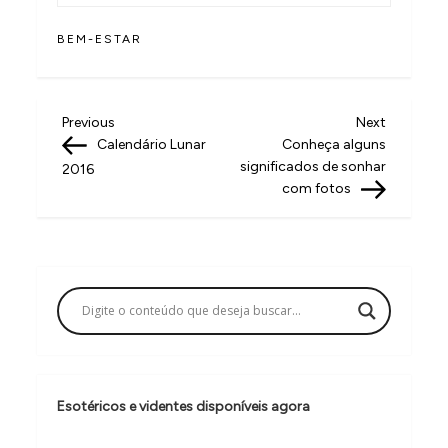
BEM-ESTAR
N
Previous
Next
Previous
Next
Post
Post
Calendário Lunar
Conheça alguns
a
significados de sonhar
2016
v
com fotos
e
g
a
ç
ã
o
Esotéricos e videntes disponíveis agora
d