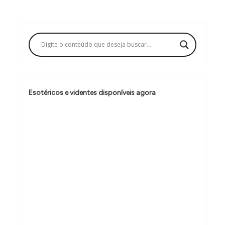
g
a
ç
ã
o
d
Esotéricos e videntes disponíveis agora
e
P
o
s
t