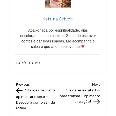
Katrina Crivelli
Apaixonada por espiritualidade, dias
ensolarados e boa comida. Gosta de escrever
contos e dar boas risadas. Me acompanhe e
saiba o que ando escrevendo
HORÓSCOPO
N
Previous
Next
Previous
Next
Post
Post
10 dicas de como
9 lugares inusitados
a
para transar – Apimente
apimentar o sexo –
v
a relação!
Descubra como sair da
rotina
e