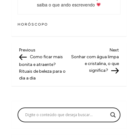
saiba o que ando escrevendo
HORÓSCOPO
N
Previous
Next
Previous
Next
Post
Post
Como ficar mais
Sonhar com água limpa
a
e cristalina, o que
bonita e atraente?
v
significa?
Rituais de beleza para o
dia a dia
e
g
a
ç
ã
o