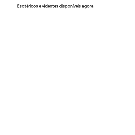
d
Esotéricos e videntes disponíveis agora
e
P
o
s
t