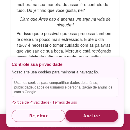
melhora na sua maneira de assumir o controle de
tudo. Do jeitinho que você gosta, né?
Claro que Áries não é apenas um anjo na vida de
ninguém!
Por isso que é possível que esse processo também
te deixe um pouco mais estressada. E até o dia
12/07 é necessário tomar cuidado com as palavras
que vão sair de sua boca. Mercúrio está retrógrado
nesse início de mês, o que pode trazer muitos
desentendimentos para a vida das pessoas.
Controle sua privacidade
Mas não é necessária muita preocupação, pois
Nosso site usa cookies para melhorar a navegação.
depois desse dia é possível que o clima fique mais
leve. As coisas serão melhores entendidas, pois a
Usamos cookies para compartilhar dados de análise,
publicidade, dados de usuários e personalização de anúncios
comunicação vai ser o diferencial e trará para todos
com o Google.
uma
onda de reflexão e racionalidade
.
No amor, o Horóscopo Mensal mostra que as coisas
Política de Privacidade
Termos de uso
·
vão ser mais diferentes do que você está
acostumada, escorpiana. Como Vênus está em
Astrid
Astrid
Rejeitar
Aceitar
Gêmeos, é possível que a nativa, que gosta de ser
sempre misteriosa, de flertar através de alguns
Home
Ofertas
Consultas