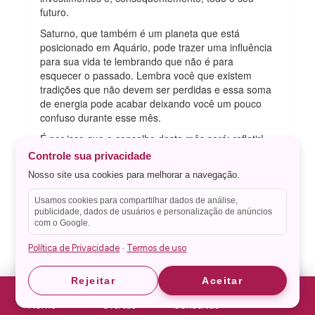
futuro.
Saturno, que também é um planeta que está
posicionado em Aquário, pode trazer uma influência
para sua vida te lembrando que não é para
esquecer o passado. Lembra você que existem
tradições que não devem ser perdidas e essa soma
de energia pode acabar deixando você um pouco
confuso durante esse mês.
É por isso que o conselho deste mês será: refletir!
Controle sua privacidade
Fazer uma reflexão sobre sua vida, seus sonhos no
passado, seus objetivos no presente, vai te ajudar a
Nosso site usa cookies para melhorar a navegação.
entender um pouco mais sobre o seu caminho e te
ajudar a escolher a onde você quer chegar,
Usamos cookies para compartilhar dados de análise,
publicidade, dados de usuários e personalização de anúncios
entende?
com o Google.
Para te ajudar, no início do mês teremos uma força
Política de Privacidade
Termos de uso
·
imensa de Áries. O Sol, Vênus e Mercúrio estarão
posicionados nesse signo de Fogo que faz uma
ligação forte com você por serem do mesmo
Astrid
Astrid
Rejeitar
Aceitar
elemento.
Home
Ofertas
Consultas
Por conta disso você estará se sentindo disposta