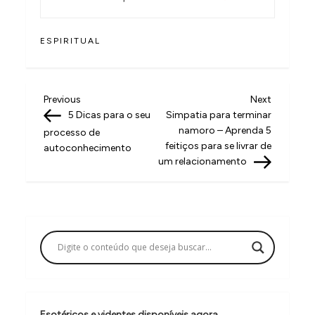
ESPIRITUAL
N
Previous
Next
Previous
Next
Post
Post
5 Dicas para o seu
Simpatia para terminar
a
namoro – Aprenda 5
processo de
v
feitiços para se livrar de
autoconhecimento
um relacionamento
e
g
a
ç
ã
o
d
Esotéricos e videntes disponíveis agora