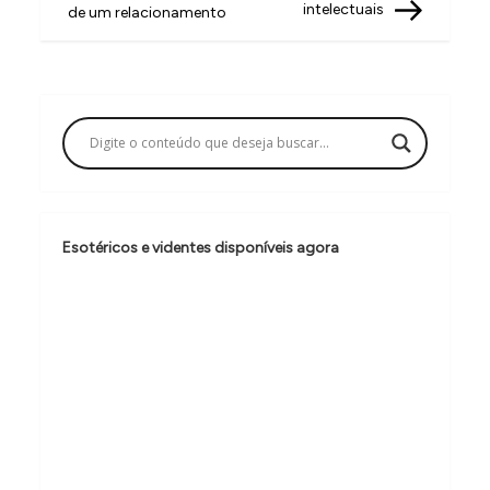
intelectuais
de um relacionamento
e
g
a
ç
ã
o
d
Esotéricos e videntes disponíveis agora
e
P
o
s
t