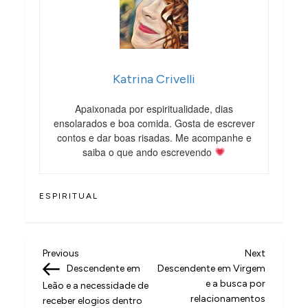
Katrina Crivelli
Apaixonada por espiritualidade, dias
ensolarados e boa comida. Gosta de escrever
contos e dar boas risadas. Me acompanhe e
saiba o que ando escrevendo
ESPIRITUAL
N
Previous
Next
Previous
Next
Post
Post
Descendente em
Descendente em Virgem
a
e a busca por
Leão e a necessidade de
v
relacionamentos
receber elogios dentro