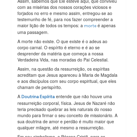
Assim, sabemos que Ele esteve aqui, que conviveu
com as misérias dos nossos corações viciosos e
forjados no erro e mesmo assim, entregou-se ao
testemunho de fé, para nos fazer compreender a
maior lição de todos os tempos: a
é apenas
morte
uma passagem.
A morte não existe. O que existe é o adeus ao
corpo carnal. O espírito é eterno e é ao se
desprender da matéria que começa a nossa
Verdadeira Vida, nas moradas do Pai Celestial.
Assim, na questão da ressurreição, os espíritas
acreditam que Jesus apareceu à Maria de Magdala
e aos discípulos com seu corpo espiritual, que eles
chamam de perispírito.
A
entende que não houve uma
Doutrina Espírita
ressurreição corporal, física. Jesus de Nazaré não
teria precisado quebrar as leis naturais do nosso
mundo para firmar o seu conceito de missionário. A
sua doutrina de amor e perdão é muito maior que
qualquer milagre, até mesmo a ressurreição.
Em seu simbolismo, a Páscoa Cristã, para os