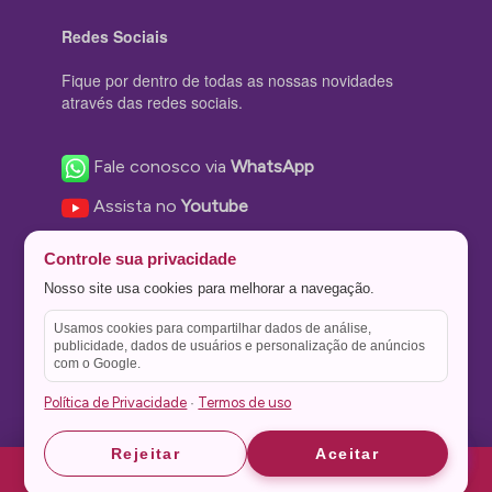
Redes Sociais
Fique por dentro de todas as nossas novidades
através das redes sociais.
Fale conosco via
WhatsApp
Assista no
Youtube
Nos acompanhe no
Facebook
Controle sua privacidade
Nos siga no
Instagram
Nosso site usa cookies para melhorar a navegação.
Nos siga no
Twitter
Usamos cookies para compartilhar dados de análise,
publicidade, dados de usuários e personalização de anúncios
Salve no
Pinterest
com o Google.
Política de Privacidade
Termos de uso
·
Astrid
Astrid
Rejeitar
Aceitar
Theme Stone Blog Powered by
WordPress