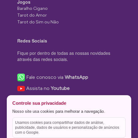
Jogos
Baralho Cigano
Tarot do Amor
Tarot do Sim ou Não
Redes Sociais
Fique por dentro de todas as nossas novidades
através das redes sociais.
Fale conosco via
WhatsApp
Assista no
Youtube
Nos acompanhe no
Facebook
Controle sua privacidade
Nos siga no
Instagram
Nosso site usa cookies para melhorar a navegação.
Nos siga no
Twitter
Usamos cookies para compartilhar dados de análise,
publicidade, dados de usuários e personalização de anúncios
Salve no
Pinterest
com o Google.