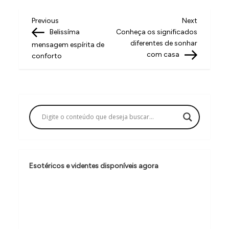
N
Previous
Next
Previous
Next
Post
Post
Belissíma
Conheça os significados
a
diferentes de sonhar
mensagem espírita de
v
com casa
conforto
e
g
a
ç
ã
o
Esotéricos e videntes disponíveis agora
d
e
P
o