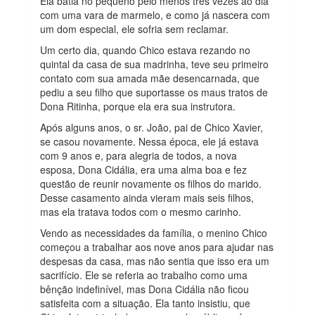
Ela batia no pequeno pelo menos três vezes ao dia
com uma vara de marmelo, e como já nascera com
um dom especial, ele sofria sem reclamar.
Um certo dia, quando Chico estava rezando no
quintal da casa de sua madrinha, teve seu primeiro
contato com sua amada mãe desencarnada, que
pediu a seu filho que suportasse os maus tratos de
Dona Ritinha, porque ela era sua instrutora.
Após alguns anos, o sr. João, pai de Chico Xavier,
se casou novamente. Nessa época, ele já estava
com 9 anos e, para alegria de todos, a nova
esposa, Dona Cidália, era uma alma boa e fez
questão de reunir novamente os filhos do marido.
Desse casamento ainda vieram mais seis filhos,
mas ela tratava todos com o mesmo carinho.
Vendo as necessidades da família, o menino Chico
começou a trabalhar aos nove anos para ajudar nas
despesas da casa, mas não sentia que isso era um
sacrifício. Ele se referia ao trabalho como uma
bênção indefinível, mas Dona Cidália não ficou
satisfeita com a situação. Ela tanto insistiu, que