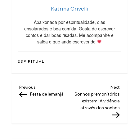
Katrina Crivelli
Apaixonada por espiritualidade, dias
ensolarados e boa comida. Gosta de escrever
contos e dar boas risadas. Me acompanhe e
saiba o que ando escrevendo
ESPIRITUAL
N
Previous
Next
Previous
Next
Post
Post
Festa de Iemanjá
Sonhos premonitórios
a
existem! A vidência
v
através dos sonhos
e
g