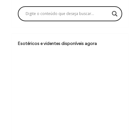
a
ç
ã
o
d
Esotéricos e videntes disponíveis agora
e
P
o
s
t