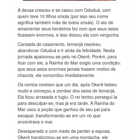
A deusa cresceu e se casou com Oduduá, com
quem teve 10 filhos orixás (por isso seu nome
significa também mãe de todos orixás). O ato de
amamentar seus herdeiros fez com que seus seios
ficassem enormes, e isso deixou ela com vergonha.
Cansada do casamento, Iemanjá resolveu
abandonar Oduduá e ir atrás da felicidade. Nesta
jornada apaixonou-se pelo rei Okerê. Porém, para
ficar com ele, a Rainha do Mar exigiu uma condição:
que seus seios enormes jamais fossem motivo de
chacota, ele concordou imediatamente.
Os contos revelam que um dia, após Okerê bebeu
muito e começou a zombar dos seios de Iemanjá.
Ela ficou arrasada e fugiu. O rei tentou perseguí-la
para desculpar-se, mas já era tarde. A Rainha do
Mar usou a poção que ganhou de seu pai para
escapar, transformando-se em um rio que
encontrava o mar.
Desesperado e com medo de perder a esposa,
Okerê transformou-se em uma montanha, ele