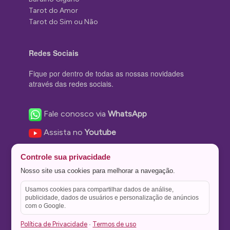
Tarot do Amor
Tarot do Sim ou Não
Redes Sociais
Fique por dentro de todas as nossas novidades
através das redes sociais.
Fale conosco via
WhatsApp
Assista no
Youtube
Nos acompanhe no
Facebook
Controle sua privacidade
Nos siga no
Instagram
Nosso site usa cookies para melhorar a navegação.
Nos siga no
Twitter
Usamos cookies para compartilhar dados de análise,
publicidade, dados de usuários e personalização de anúncios
Salve no
Pinterest
com o Google.
Política de Privacidade
Termos de uso
·