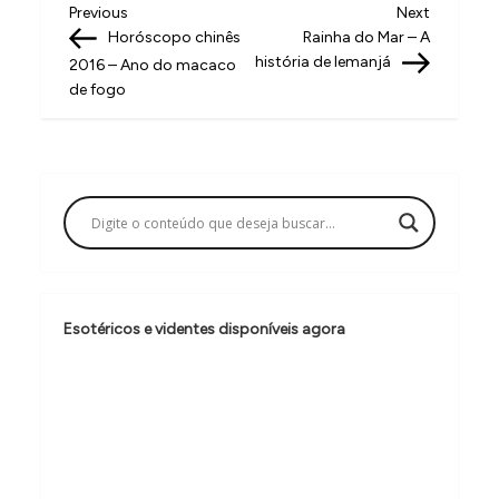
N
Previous
Next
Previous
Next
Post
Post
Horóscopo chinês
Rainha do Mar – A
a
história de Iemanjá
2016 – Ano do macaco
v
de fogo
e
g
a
ç
ã
o
Esotéricos e videntes disponíveis agora
d
e
P
o
s