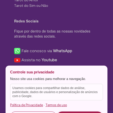
Tarot do Amor
Tarot do Sim ou Não
Redes Sociais
Fique por dentro de todas as nossas novidades
através das redes sociais.
Fale conosco via
WhatsApp
Assista no
Youtube
Nos acompanhe no
Facebook
Controle sua privacidade
Nos siga no
Instagram
Nosso site usa cookies para melhorar a navegação.
Nos siga no
Twitter
Usamos cookies para compartilhar dados de análise,
publicidade, dados de usuários e personalização de anúncios
Salve no
Pinterest
com o Google.
Política de Privacidade
Termos de uso
·