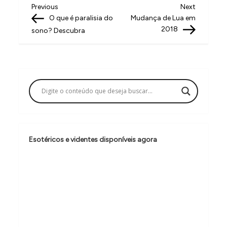
N
Previous
Next
Previous
Next
Post
Post
O que é paralisia do
Mudança de Lua em
a
2018
sono? Descubra
v
e
g
a
ç
ã
o
Esotéricos e videntes disponíveis agora
d
e
P
o