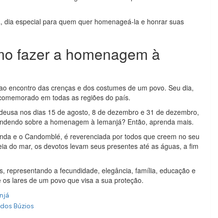
a, dia especial para quem quer homenageá-la e honrar suas
mo fazer a homenagem à
 ao encontro das crenças e dos costumes de um povo. Seu dia,
é comemorado em todas as regiões do país.
eusa nos dias 15 de agosto, 8 de dezembro e 31 de dezembro,
tendendo sobre a homenagem à Iemanjá? Então, aprenda mais.
anda e o Candomblé, é reverenciada por todos que creem no seu
a do mar, os devotos levam seus presentes até as águas, a fim
s, representando a fecundidade, elegância, família, educação e
e os lares de um povo que visa a sua proteção.
njá
 dos Búzios