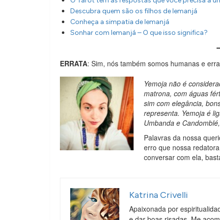
O Tarot tem as respostas que você precisa a um
Descubra quem são os filhos de Iemanjá
Conheça a simpatia de Iemanjá
Sonhar com Iemanjá – O que isso significa?
ERRATA
: Sim, nós também somos humanas e erramo
Yemoja não é considera
matrona, com águas fér
sim com elegância, bons
representa. Yemoja é li
Umbanda e Candomblé, t
Palavras da nossa queri
erro que nossa redatora
conversar com ela, bas
Katrina Crivelli
Apaixonada por espiritualida
e dar boas risadas. Me aco