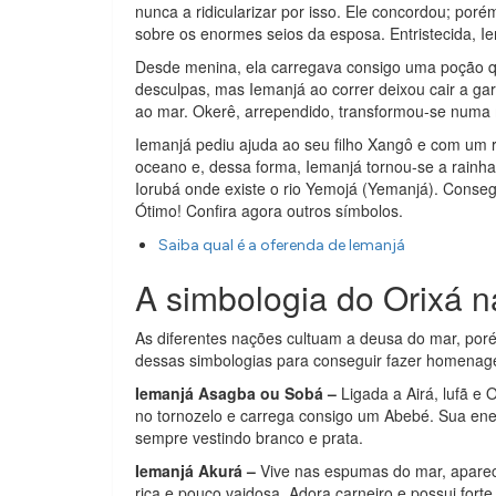
nunca a ridicularizar por isso. Ele concordou; po
sobre os enormes seios da esposa. Entristecida, Ie
Desde menina, ela carregava consigo uma poção q
desculpas, mas Iemanjá ao correr deixou cair a gar
ao mar. Okerê, arrependido, transformou-se numa 
Iemanjá pediu ajuda ao seu filho Xangô e com um r
oceano e, dessa forma, Iemanjá tornou-se a rainh
Iorubá onde existe o rio Yemojá (Yemanjá). Conse
Ótimo! Confira agora outros símbolos.
Saiba qual é a oferenda de Iemanjá
A simbologia do Orixá n
As diferentes nações cultuam a deusa do mar, po
dessas simbologias para conseguir fazer homenag
Iemanjá Asagba ou Sobá –
Ligada a Airá, lufã e 
no tornozelo e carrega consigo um Abebé. Sua ener
sempre vestindo branco e prata.
Iemanjá Akurá –
Vive nas espumas do mar, aparece
rica e pouco vaidosa. Adora carneiro e possui fort