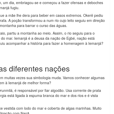
rém, um dia, embriagou-se e começou a fazer ofensas e deboches
manjá fugiu.
ue a mãe lhe dera para beber em casos extremos. Okerê pediu
rafa. A poção transformou-a num rio cujo leito seguiu em direção
montanha para barrar o curso das águas.
aio, partiu a montanha ao meio. Assim, o rio seguiu para o
a do mar. Iemanjá é a deusa da nação de Egbé, nação está
guiu acompanhar a história para fazer a homenagem à Iemanjá?
as diferentes nações
rém muitas vezes sua simbologia muda. Vamos conhecer algumas
em à Iemanjá de melhor forma?
Orunmilá, é responsável por fiar algodão. Usa corrente de prata
gia está ligada à espuma branca do mar e dos rios e é vista
 vestida com lodo do mar e coberta de algas marinhas. Muito
e ligação com Nanã.