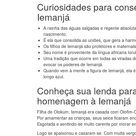
Curiosidades para cons
Iemanjá
A rainha das águas salgadas e regente absolut
nascimento;
É ela que consolida as uniões, que gera a harm
Os filhos de Iemanjá são protetores e maternais
Seu nome é proveniente da língua africana Ioru
Uma tradição que ocorre em todas as viradas d
evocar os poderes de Iemanjá.
Quando vem à mente a figura de Iemanjá, ela 
longo azul.
Conheça sua lenda para
homenagem à Iemanjá
Filha de Olokum, Iemanjá era casada com Olofim-O
Por amamentar as crianças, seus seios ficaram eno
Esgotada e sentindo-se muito carente por morar em
Logo se apaixonou e casaram-se. Com muita vergo