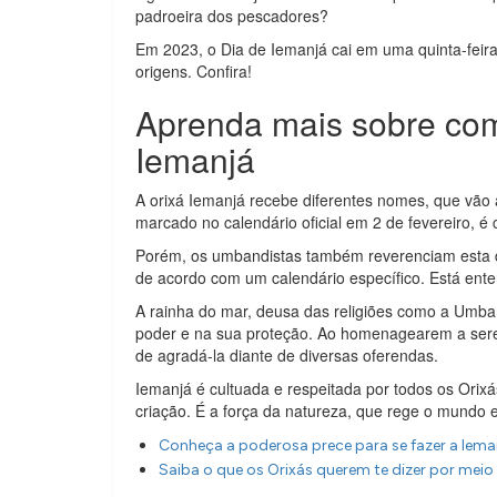
padroeira dos pescadores?
Em 2023, o Dia de Iemanjá cai em uma quinta-feir
origens. Confira!
Aprenda mais sobre co
Iemanjá
A orixá Iemanjá recebe diferentes nomes, que vão
marcado no calendário oficial em 2 de fevereiro, 
Porém, os umbandistas também reverenciam esta d
de acordo com um calendário específico. Está en
A rainha do mar, deusa das religiões como a Umb
poder e na sua proteção. Ao homenagearem a serei
de agradá-la diante de diversas oferendas.
Iemanjá é cultuada e respeitada por todos os Orixá
criação. É a força da natureza, que rege o mundo 
Conheça a poderosa prece para se fazer a Iema
Saiba o que os Orixás querem te dizer por meio