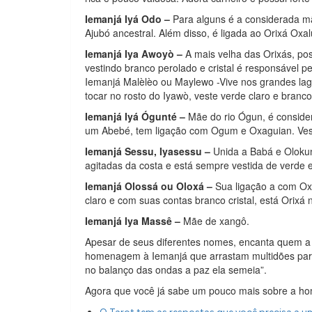
Iemanjá Iyá Odo –
Para alguns é a considerada mã
Ajubó ancestral. Além disso, é ligada ao Orixá Oxal
Iemanjá Iya Awoyò –
A mais velha das Orixás, po
vestindo branco perolado e cristal é responsável p
Iemanjá Malèlèo ou Maylewo -Vive nos grandes lag
tocar no rosto do Iyawò, veste verde claro e branc
Iemanjá Iyá Ógunté –
Mãe do rio Ógun, é conside
um Abebé, tem ligação com Ogum e Oxaguian. Vest
Iemanjá Sessu, Iyasessu –
Unida a Babá e Olokun 
agitadas da costa e está sempre vestida de verde 
Iemanjá Olossá ou Oloxá –
Sua ligação a com Oxu
claro e com suas contas branco cristal, está Orixá n
Iemanjá Iya Massê –
Mãe de xangô.
Apesar de seus diferentes nomes, encanta quem a c
homenagem à Iemanjá que arrastam multidões para p
no balanço das ondas a paz ela semeia”.
Agora que você já sabe um pouco mais sobre a h