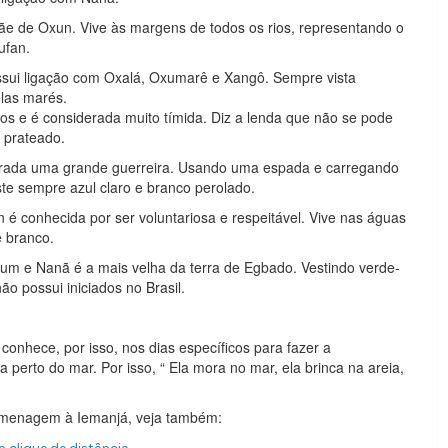
e de Oxun. Vive às margens de todos os rios, representando o
ufan.
ssui ligação com Oxalá, Oxumarê e Xangô. Sempre vista
elas marés.
os e é considerada muito tímida. Diz a lenda que não se pode
o prateado.
rada uma grande guerreira. Usando uma espada e carregando
e sempre azul claro e branco perolado.
é conhecida por ser voluntariosa e respeitável. Vive nas águas
e branco.
m e Nanã é a mais velha da terra de Egbado. Vestindo verde-
ão possui iniciados no Brasil.
onhece, por isso, nos dias específicos para fazer a
erto do mar. Por isso, “ Ela mora no mar, ela brinca na areia,
omenagem à Iemanjá, veja também: