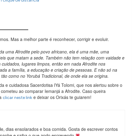
 clique de distância
s. Mas a melhor parte é reconhecer, corrigir e evoluir.
da uma Afrodite pelo povo africano, ela é uma mãe, uma
teis que matam a sede. Também não tem relação com vaidade e
 cuidados, lugares limpos, então em nada Afrodite nos
gada a família, a educação e criação de pessoas. E não só na
ão como no Yorubá Tradicional, de onde ela se origina.
da e cuidadosa Sacerdotisa IYá Tolomi, que nos alertou sobre o
 cometeu ao comparar Iemanjá a Afrodite. Caso queira
ta
e deixar os Orixás te guiarem!
clicar neste link
de, dias ensolarados e boa comida. Gosta de escrever contos
mpanhe e saiba o que ando escrevendo