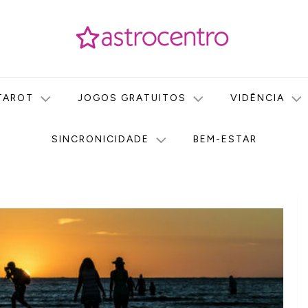
icas no nosso portal de conteúdo. Saiba agora tudo sobre Astr
do Astrocentro!
TAROT
JOGOS GRATUITOS
VIDÊNCIA
SINCRONICIDADE
BEM-ESTAR