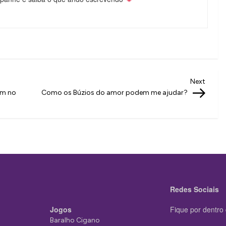
Next
Next
Post
em no
Como os Búzios do amor podem me ajudar?
Redes Sociais
Jogos
Fique por dentro 
Baralho Cigano