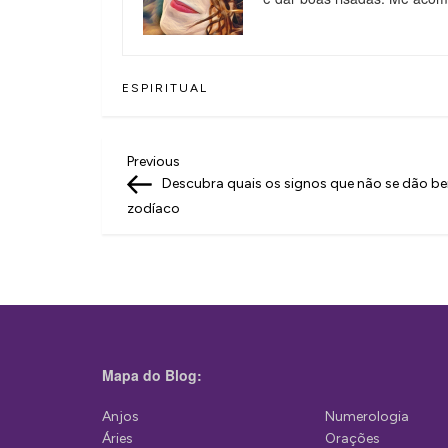
ESPIRITUAL
N
Previous
Previous
Post
Descubra quais os signos que não se dão b
a
zodíaco
v
e
g
a
ç
Mapa do Blog:
ã
Anjos
Numerologia
o
Áries
Orações