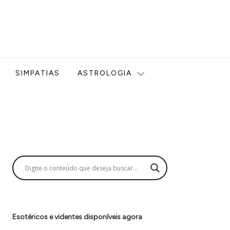
ologia, Tarot, Vidência, Bem-estar e Esoterismo aqui no blog
SIMPATIAS
ASTROLOGIA
Esotéricos e videntes disponíveis agora