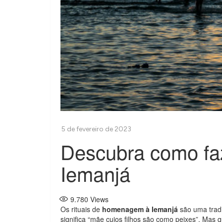
Descubra como f
Iemanjá
9.780
Views
Os rituais de
homenagem à Iemanjá
são uma trad
significa “mãe cujos filhos são como peixes”. Mas