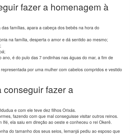
eguir fazer a homenagem à
a das famílias, apara a cabeça dos bebês na hora do
onia na família, desperta o amor e dá sentido ao mesmo;
;
bá;
o ano, é do pulo das 7 ondinhas nas águas do mar, a fim de
é representada por uma mulher com cabelos compridos e vestido
 conseguir fazer a
dudua e com ele teve dez filhos Orixás.
rmes, fazendo com que mal conseguisse visitar outros reinos.
 Ifé, ela saiu em direção ao oeste e conheceu o rei Okerê.
nha do tamanho dos seus seios, Iemanjá pediu ao esposo que