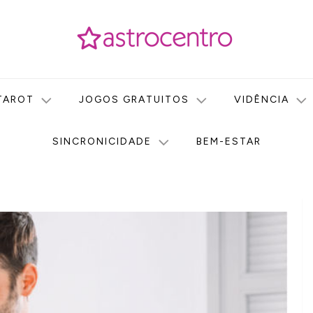
icas no nosso portal de conteúdo. Saiba agora tudo sobre Astr
do Astrocentro!
TAROT
JOGOS GRATUITOS
VIDÊNCIA
SINCRONICIDADE
BEM-ESTAR