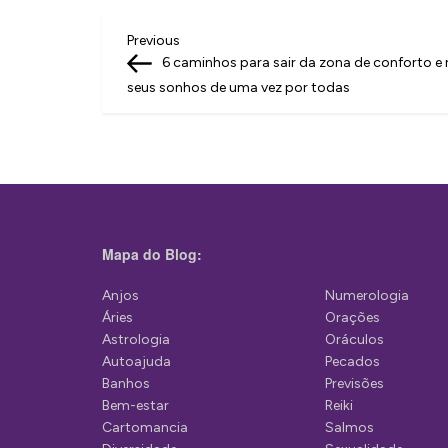
N
Previous
Previous
Post
6 caminhos para sair da zona de conforto e r
a
seus sonhos de uma vez por todas
v
e
g
a
ç
Mapa do Blog:
ã
Anjos
Numerologia
o
Áries
Orações
d
Astrologia
Oráculos
Autoajuda
Pecados
e
Banhos
Previsões
P
Bem-estar
Reiki
Cartomancia
Salmos
o