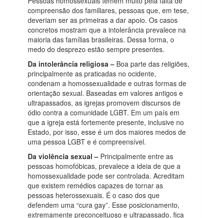
Pessoas homossexuais temem muito pela falta de
compreensão dos familiares, pessoas que, em tese,
deveriam ser as primeiras a dar apoio. Os casos
concretos mostram que a intolerância prevalece na
maioria das famílias brasileiras. Dessa forma, o
medo do desprezo estão sempre presentes.
Da intolerância religiosa –
Boa parte das religiões,
principalmente as praticadas no ocidente,
condenam a homossexualidade e outras formas de
orientação sexual. Baseadas em valores antigos e
ultrapassados, as igrejas promovem discursos de
ódio contra a comunidade LGBT. Em um país em
que a igreja está fortemente presente, inclusive no
Estado, por isso, esse é um dos maiores medos de
uma pessoa LGBT e é compreensível.
Da violência sexual –
Principalmente entre as
pessoas homofóbicas, prevalece a ideia de que a
homossexualidade pode ser controlada. Acreditam
que existem remédios capazes de tornar as
pessoas heterossexuais. É o caso dos que
defendem uma “cura gay”. Esse posicionamento,
extremamente preconceituoso e ultrapassado, fica