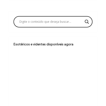
g
a
ç
ã
o
d
Esotéricos e videntes disponíveis agora
e
P
o
s
t