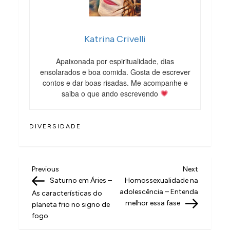
Katrina Crivelli
Apaixonada por espiritualidade, dias
ensolarados e boa comida. Gosta de escrever
contos e dar boas risadas. Me acompanhe e
saiba o que ando escrevendo
DIVERSIDADE
N
Previous
Next
Previous
Next
Post
Post
Saturno em Áries –
Homossexualidade na
a
adolescência – Entenda
As características do
v
melhor essa fase
planeta frio no signo de
fogo
e