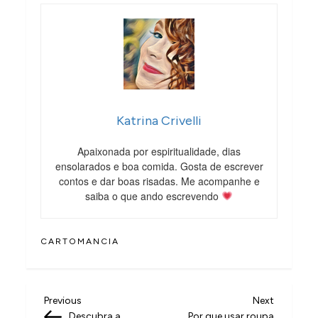
Katrina Crivelli
Apaixonada por espiritualidade, dias
ensolarados e boa comida. Gosta de escrever
contos e dar boas risadas. Me acompanhe e
saiba o que ando escrevendo
CARTOMANCIA
N
Previous
Next
Previous
Next
Post
Post
Descubra a
Por que usar roupa