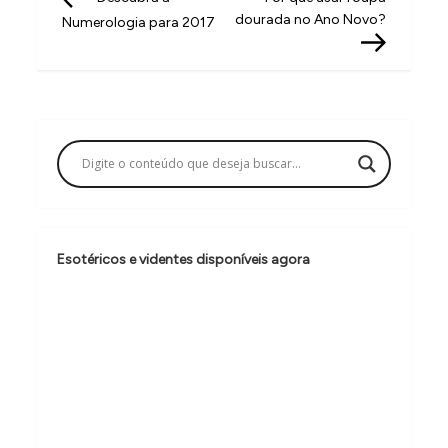
a
dourada no Ano Novo?
Numerologia para 2017
v
e
g
a
ç
ã
o
Esotéricos e videntes disponíveis agora
d
e
P
o
s
t