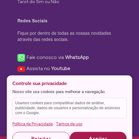
Tarot do Sim ou Não
Redes Sociais
Fique por dentro de todas as nossas novidades
através das redes sociais.
Fale conosco via
WhatsApp
Assista no
Youtube
Nos acompanhe no
Facebook
Controle sua privacidade
Nos siga no
Instagram
Nosso site usa cookies para melhorar a navegação.
Nos siga no
Twitter
Usamos cookies para compartilhar dados de análise,
publicidade, dados de usuários e personalização de anúncios
Salve no
Pinterest
com o Google.
Política de Privacidade
Termos de uso
·
Astrid
Astrid
Rejeitar
Aceitar