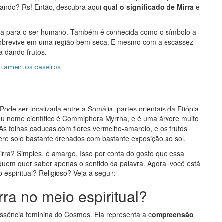
alando? Rs! Então, descubra aqui
qual o significado de Mirra
e
fica para o ser humano. Também é conhecida como o símbolo a
 sobrevive em uma região bem seca. E mesmo com a escassez
a dando frutos.
ratamentos caseiros
Pode ser localizada entre a Somália, partes orientais da Etiópia
seu nome científico é Commiphora Myrrha, e é uma árvore muito
 As folhas caducas com flores vermelho-amarelo, e os frutos
ere solo bastante drenados com bastante exposição ao sol.
Mirra? Simples, é amargo. Isso por conta do gosto que essa
 quem quer saber apenas o sentido da palavra. Agora, você está
espiritual? Religioso? Veja a seguir:
rra no meio espiritual?
essência feminina do Cosmos. Ela representa a c
ompreensão