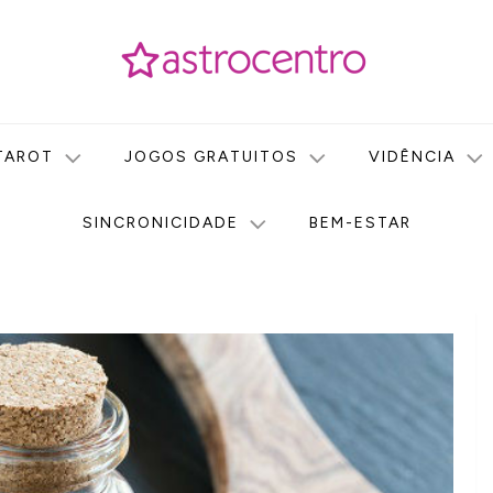
icas no nosso portal de conteúdo. Saiba agora tudo sobre Astr
do Astrocentro!
TAROT
JOGOS GRATUITOS
VIDÊNCIA
SINCRONICIDADE
BEM-ESTAR