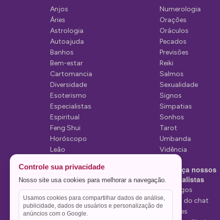
ã
Anjos
Numerologia
o
Áries
Orações
d
Astrologia
Oráculos
Autoajuda
Pecados
e
Banhos
Previsões
P
Bem-estar
Reiki
Cartomancia
Salmos
o
Diversidade
Sexualidade
s
Esoterismo
Signos
Especialistas
Simpatias
t
Espiritual
Sonhos
Feng Shui
Tarot
Horóscopo
Umbanda
Leão
Vidência
Lua
Controle sua privacidade
Conheça nossos
Mediunidade
Especialistas
Nosso site usa cookies para melhorar a navegação.
Mensagens
Tarólogos
Usamos cookies para compartilhar dados de análise,
Estelas do chat
publicidade, dados de usuários e personalização de
Videntes
anúncios com o Google.