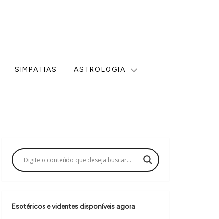
ologia, Tarot, Vidência, Bem-estar e Esoterismo aqui no blog
SIMPATIAS
ASTROLOGIA
Esotéricos e videntes disponíveis agora