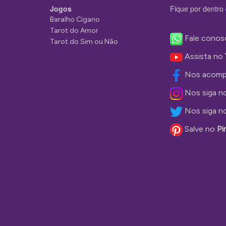
Jogos
Fique por dentro 
Baralho Cigano
Tarot do Amor
Fale conos
Tarot do Sim ou Não
Assista no
Nos acomp
Nos siga n
Nos siga n
Salve no
Pi