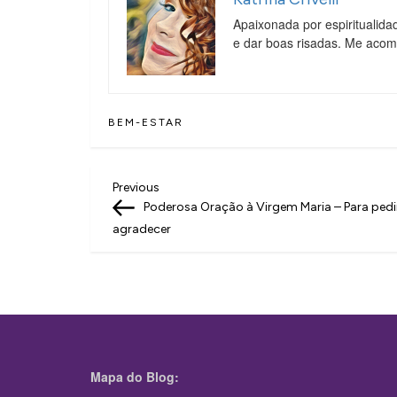
Apaixonada por espiritualida
e dar boas risadas. Me aco
BEM-ESTAR
N
Previous
Previous
Post
Poderosa Oração à Virgem Maria – Para pedi
a
agradecer
v
e
g
a
ç
Mapa do Blog: