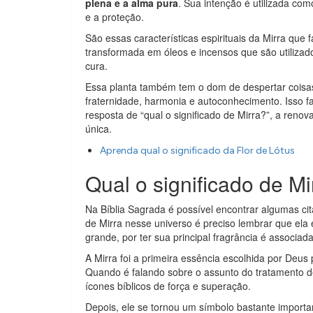
plena e a alma pura
. Sua intenção é utilizada co
e a proteção.
São essas características espirituais da Mirra que
transformada em óleos e incensos que são utilizad
cura.
Essa planta também tem o dom de despertar coisas
fraternidade, harmonia e autoconhecimento. Isso 
resposta de “qual o significado de Mirra?”, a reno
única.
Aprenda qual o significado da Flor de Lótus
Qual o significado de Mi
Na Bíblia Sagrada é possível encontrar algumas cit
de Mirra nesse universo é preciso lembrar que el
grande, por ter sua principal fragrância é associad
A Mirra foi a primeira essência escolhida por Deu
Quando é falando sobre o assunto do tratamento d
ícones bíblicos de força e superação.
Depois, ele se tornou um símbolo bastante importa