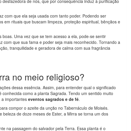
mo desfazedora de nós, que por consequência induz à purificação
 faz com que ela seja usada com tanto poder. Podendo ser
os em rituais que buscam limpeza, proteção espiritual, bênçãos e
 boas. Uma vez que se tem acesso a ela, pode-se sentir
faz com que sua fama e poder seja mais reconhecido. Tornando a
vação, tranquilidade e geradora de calma com sua fragrância
rra no meio religioso?
ações dessa essência. Assim, para entender qual o significado
a é conhecida como a planta Sagrada. Tendo um sentido muito
a a importantes
eventos sagrados e de fé
.
s para compor o azeite da unção no Tabernáculo de Moisés.
e beleza de doze meses de Ester, a Mirra se torna um dos
nte na passagem do salvador pela Terra. Essa planta é o