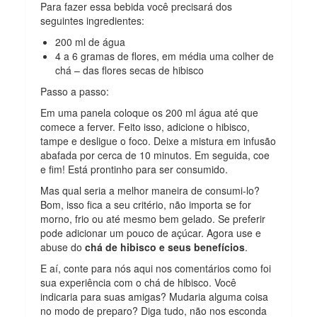
Para fazer essa bebida você precisará dos
seguintes ingredientes:
200 ml de água
4 a 6 gramas de flores, em média uma colher de
chá – das flores secas de hibisco
Passo a passo:
Em uma panela coloque os 200 ml água até que
comece a ferver. Feito isso, adicione o hibisco,
tampe e desligue o foco. Deixe a mistura em infusão
abafada por cerca de 10 minutos. Em seguida, coe
e fim! Está prontinho para ser consumido.
Mas qual seria a melhor maneira de consumi-lo?
Bom, isso fica a seu critério, não importa se for
morno, frio ou até mesmo bem gelado. Se preferir
pode adicionar um pouco de açúcar. Agora use e
abuse do
chá de hibisco e seus benefícios
.
E aí, conte para nós aqui nos comentários como foi
sua experiência com o chá de hibisco. Você
indicaria para suas amigas? Mudaria alguma coisa
no modo de preparo? Diga tudo, não nos esconda