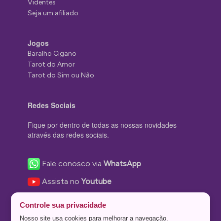
Videntes
Seja um afiliado
Jogos
Baralho Cigano
Tarot do Amor
Tarot do Sim ou Não
Redes Sociais
Fique por dentro de todas as nossas novidades
através das redes sociais.
Fale conosco via
WhatsApp
Assista no
Youtube
Nos acompanhe no
Facebook
Controle sua privacidade
Nos siga no
Instagram
Nosso site usa cookies para melhorar a navegação.