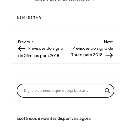
BEM-ESTAR
N
Previous
Next
Previous
Next
Post
Post
Previsões do signo
Previsões do signo de
a
Touro para 2018
de Gêmeos para 2018
v
e
g
a
ç
ã
o
Esotéricos e videntes disponíveis agora
d