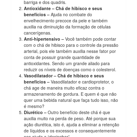
barriga e dos quadris.
Antioxidante – Chá de hibisco e seus
benefícios –
Ajuda no combate do
envelhecimento precoce da pele e também
auxilia na diminuição da formação de células
cancerígenas.
Anti-hipertensivo –
Você também pode contar
com o chá de hibisco para o controle da pressão
arterial, pois ele também auxilia nesse fator por
conta de possuir grande quantidade de
antioxidantes. Sendo um grande aliado para
reduzir os níveis de doenças como o colesterol.
Vasodilatador – Chá de hibisco e seus
benefícios –
Vasodilatador e cardioprotetor, o
chá age de maneira muito eficaz contra o
armazenamento de gordura. E quem é que não
quer uma bebida natural que faça tudo isso, não
é mesmo?
Diurético –
Outro benefício deste chá é que
auxilia muito na perda de peso. Até porque sua
ação diurética, isto é, ajuda a eliminar a retenção
de líquidos e os excessos e consequentemente
nos ajuda a “desinchar”.