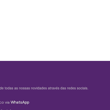
de todas as nossas novidades através das redes sociais.
co via
WhatsApp