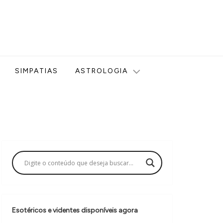
ologia, Tarot, Vidência, Bem-estar e Esoterismo aqui no blog
SIMPATIAS
ASTROLOGIA
Esotéricos e videntes disponíveis agora