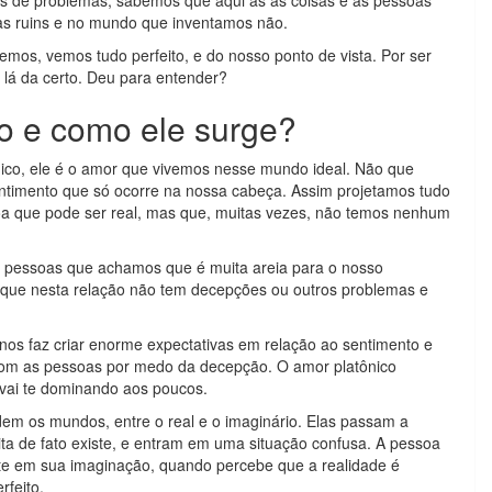
 de problemas, sabemos que aqui as as coisas e as pessoas
isas ruins e no mundo que inventamos não.
mos, vemos tudo perfeito, e do nosso ponto de vista. Por ser
lá da certo. Deu para entender?
co e como ele surge?
ônico, ele é o amor que vivemos nesse mundo ideal. Não que
ntimento que só ocorre na nossa cabeça. Assim projetamos tudo
a que pode ser real, mas que, muitas vezes, não temos nenhum
r pessoas que achamos que é muita areia para o nosso
é que nesta relação não tem decepções ou outros problemas e
nos faz criar enorme expectativas em relação ao sentimento e
 com as pessoas por medo da decepção. O amor platônico
vai te dominando aos poucos.
m os mundos, entre o real e o imaginário. Elas passam a
eita de fato existe, e entram em uma situação confusa. A pessoa
ste em sua imaginação, quando percebe que a realidade é
rfeito.