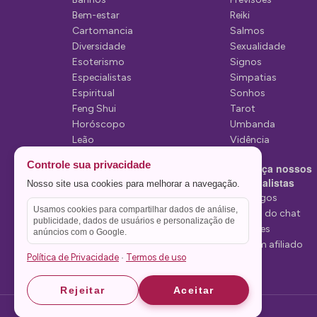
P
Bem-estar
Reiki
Cartomancia
Salmos
o
Diversidade
Sexualidade
s
Esoterismo
Signos
Especialistas
Simpatias
t
Espiritual
Sonhos
Feng Shui
Tarot
Horóscopo
Umbanda
Leão
Vidência
Lua
Controle sua privacidade
Conheça nossos
Mediunidade
Especialistas
Nosso site usa cookies para melhorar a navegação.
Mensagens
Tarólogos
Usamos cookies para compartilhar dados de análise,
Estelas do chat
publicidade, dados de usuários e personalização de
Videntes
anúncios com o Google.
Seja um afiliado
Política de Privacidade
Termos de uso
·
Rejeitar
Aceitar