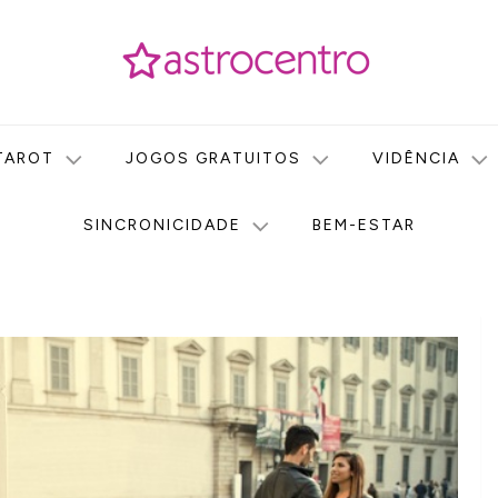
icas no nosso portal de conteúdo. Saiba agora tudo sobre Astr
do Astrocentro!
TAROT
JOGOS GRATUITOS
VIDÊNCIA
SINCRONICIDADE
BEM-ESTAR