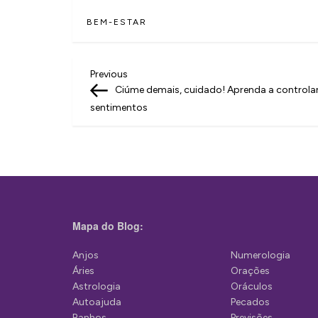
BEM-ESTAR
N
Previous
Previous
Post
Ciúme demais, cuidado! Aprenda a controlar
a
sentimentos
v
e
g
a
ç
Mapa do Blog:
ã
Anjos
Numerologia
o
Áries
Orações
d
Astrologia
Oráculos
Autoajuda
Pecados
e
Banhos
Previsões