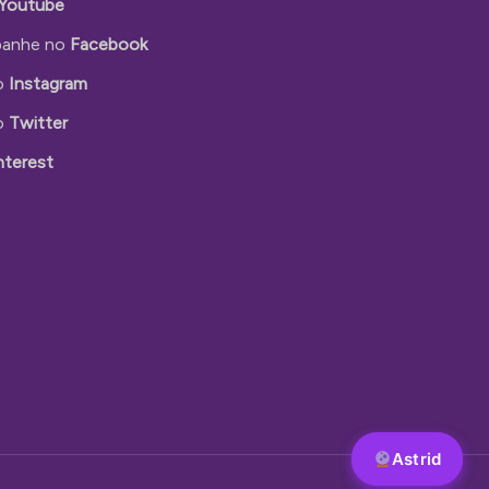
Youtube
anhe no
Facebook
o
Instagram
o
Twitter
nterest
Astrid
Astrid