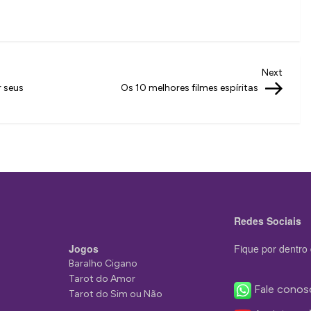
Next
Next
Post
 seus
Os 10 melhores filmes espíritas
Redes Sociais
Jogos
Fique por dentro 
Baralho Cigano
Tarot do Amor
Fale conos
Tarot do Sim ou Não