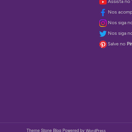
Assista no
Nos acomp
Nos siga n
Nos siga n
Salve no
Pi
Theme Stone Blog Powered by
WordPress