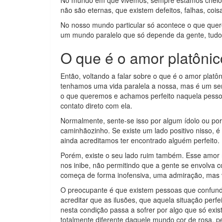
No mundo em que vivemos, sempre estamos cheios
não são eternas, que existem defeitos, falhas, co
No nosso mundo particular só acontece o que quere
um mundo paralelo que só depende da gente, tudo 
O que é o amor platôni
Então, voltando a falar sobre o que é o amor plat
tenhamos uma vida paralela a nossa, mas é um se
o que queremos e achamos perfeito naquela pesso
contato direto com ela.
Normalmente, sente-se isso por algum ídolo ou po
caminhãozinho. Se existe um lado positivo nisso, 
ainda acreditamos ter encontrado alguém perfeito.
Porém, existe o seu lado ruim também. Esse amor 
nos inibe, não permitindo que a gente se envolva
começa de forma inofensiva, uma admiração, mas 
O preocupante é que existem pessoas que confunde
acreditar que as ilusões, que aquela situação perf
nesta condição passa a sofrer por algo que só exi
totalmente diferente daquele mundo cor de rosa, pe