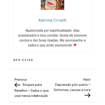
Katrina Crivelli
Apaixonada por espiritualidade, dias
ensolarados e boa comida. Gosta de escrever
contos e dar boas risadas. Me acompanhe e
saiba o que ando escrevendo
BEM-ESTAR
N
Previous
Next
Previous
Next
Post
Post
Roupas para
Depressão pós-parto –
a
Sintomas, causas e cura
Réveillon – Saiba o que
v
usar nessa celebração
e