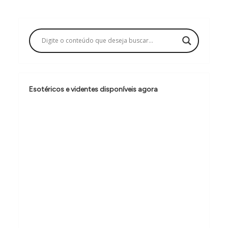
g
a
ç
ã
o
Esotéricos e videntes disponíveis agora
d
e
P
o
s
t