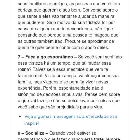
seus familiares e amigos, as pessoas que você tem
certeza que querem o seu bem. Converse sobre o
que sente e eles vão tentar te ajudar da maneira
que puderem. Se o motivo da sua tristeza for por
causa de alguém que te decepcionou, não fique
pensando que porque uma pessoa te magoou que
as outras também irão. Procure se aproximar de
quem te quer bem e conte com o apoio deles.
7 – Faça algo espontâneo –
Se você vem sentindo
essa tristeza há um tempo, que tal mudar essa
rotina? Talvez seja essa mesmice que vem te
fazendo mal. Visite um amigo, vá almoçar com sua
família, faça viagens e se permita viver novas
experiência. Porém, espontaneidade não é
sinônimo de decisões impulsivas. Pense bem sobre
o que vai fazer, e não se deixe levar por coisas que
você sabe que são prejudiciais para a vida.
Veja algumas mensagens sobre felicidade e se
inspire!
8 – Socialize –
Quando você estiver se
perguntando o que fazer quando está triste, lembre-