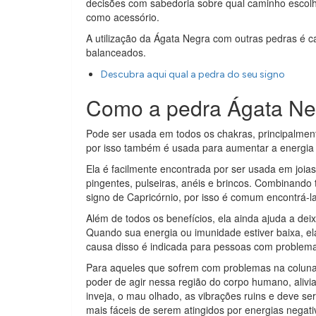
decisões com sabedoria sobre qual caminho escol
como acessório.
A utilização da Ágata Negra com outras pedras é cap
balanceados.
Descubra aqui qual a pedra do seu signo
Como a pedra Ágata Ne
Pode ser usada em todos os chakras, principalmen
por isso também é usada para aumentar a energia se
Ela é facilmente encontrada por ser usada em joias,
pingentes, pulseiras, anéis e brincos. Combinando
signo de Capricórnio, por isso é comum encontrá-l
Além de todos os benefícios, ela ainda ajuda a dei
Quando sua energia ou imunidade estiver baixa, ela 
causa disso é indicada para pessoas com problem
Para aqueles que sofrem com problemas na coluna,
poder de agir nessa região do corpo humano, alivi
inveja, o mau olhado, as vibrações ruins e deve se
mais fáceis de serem atingidos por energias negati