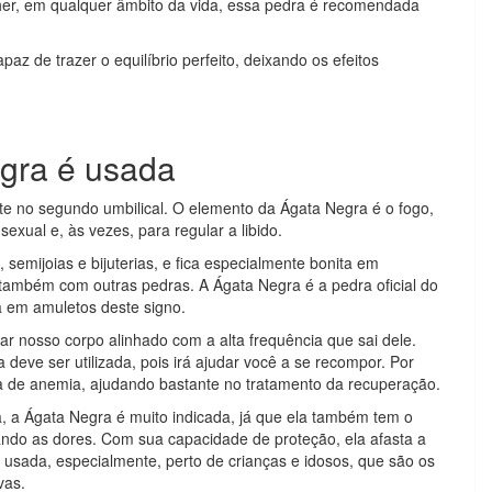
her, em qualquer âmbito da vida, essa pedra é recomendada
az de trazer o equilíbrio perfeito, deixando os efeitos
gra é usada
te no segundo umbilical. O elemento da Ágata Negra é o fogo,
xual e, às vezes, para regular a libido.
 semijoias e bijuterias, e fica especialmente bonita em
 também com outras pedras. A Ágata Negra é a pedra oficial do
a em amuletos deste signo.
xar nosso corpo alinhado com a alta frequência que sai dele.
deve ser utilizada, pois irá ajudar você a se recompor. Por
a de anemia, ajudando bastante no tratamento da recuperação.
 a Ágata Negra é muito indicada, já que ela também tem o
ando as dores. Com sua capacidade de proteção, ela afasta a
r usada, especialmente, perto de crianças e idosos, que são os
vas.