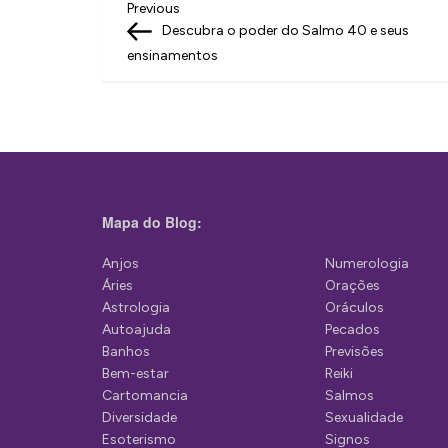
N
Previous
Previous
Post
Descubra o poder do Salmo 40 e seus
a
ensinamentos
v
e
g
a
ç
Mapa do Blog:
ã
Anjos
Numerologia
o
Áries
Orações
d
Astrologia
Oráculos
Autoajuda
Pecados
e
Banhos
Previsões
P
Bem-estar
Reiki
Cartomancia
Salmos
o
Diversidade
Sexualidade
s
Esoterismo
Signos