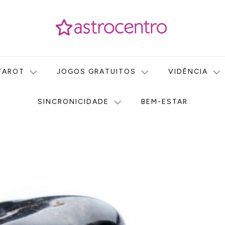
icas no nosso portal de conteúdo. Saiba agora tudo sobre Astr
do Astrocentro!
TAROT
JOGOS GRATUITOS
VIDÊNCIA
SINCRONICIDADE
BEM-ESTAR