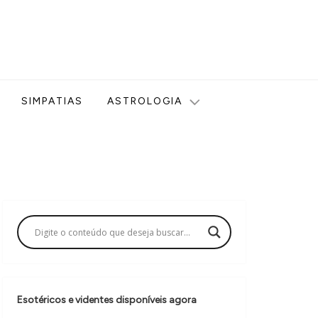
ologia, Tarot, Vidência, Bem-estar e Esoterismo aqui no blog
SIMPATIAS
ASTROLOGIA
Esotéricos e videntes disponíveis agora