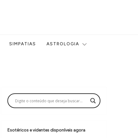
ologia, Tarot, Vidência, Bem-estar e Esoterismo aqui no blog
SIMPATIAS
ASTROLOGIA
Esotéricos e videntes disponíveis agora