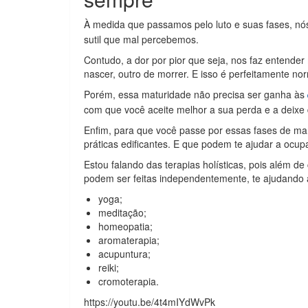
À medida que passamos pelo luto e suas fases, 
sutil que mal percebemos.
Contudo, a dor por pior que seja, nos faz entender
nascer, outro de morrer. E isso é perfeitamente nor
Porém, essa maturidade não precisa ser ganha às
com que você aceite melhor a sua perda e a deixe 
Enfim, para que você passe por essas fases de m
práticas edificantes. E que podem te ajudar a ocu
Estou falando das terapias holísticas, pois além 
podem ser feitas independentemente, te ajudando 
yoga;
meditação;
homeopatia;
aromaterapia;
acupuntura;
reiki;
cromoterapia.
https://youtu.be/4t4mIYdWvPk