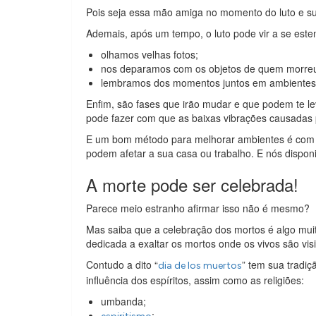
Pois seja essa mão amiga no momento do luto e su
Ademais, após um tempo, o luto pode vir a se este
olhamos velhas fotos;
nos deparamos com os objetos de quem morre
lembramos dos momentos juntos em ambientes
Enfim, são fases que irão mudar e que podem te l
pode fazer com que as baixas vibrações causadas 
E um bom método para melhorar ambientes é com o f
podem afetar a sua casa ou trabalho. E nós dispon
A morte pode ser celebrada!
Parece meio estranho afirmar isso não é mesmo?
Mas saiba que a celebração dos mortos é algo mui
dedicada a exaltar os mortos onde os vivos são vis
Contudo a dito “
” tem sua tradi
dia de los muertos
influência dos espíritos, assim como as religiões:
umbanda;
;