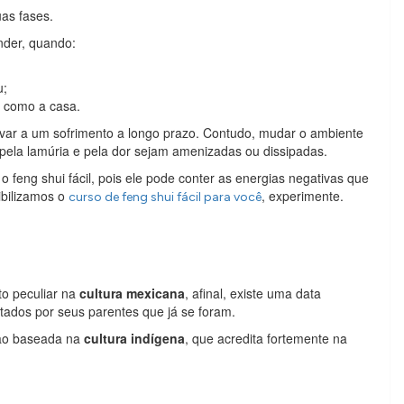
as fases.
nder, quando:
u;
 como a casa.
evar a um sofrimento a longo prazo. Contudo, mudar o ambiente
pela lamúria e pela dor sejam amenizadas ou dissipadas.
eng shui fácil, pois ele pode conter as energias negativas que
ibilizamos o
, experimente.
curso de feng shui fácil para você
to peculiar na
cultura mexicana
, afinal, existe uma data
itados por seus parentes que já se foram.
ção baseada na
cultura indígena
, que acredita fortemente na