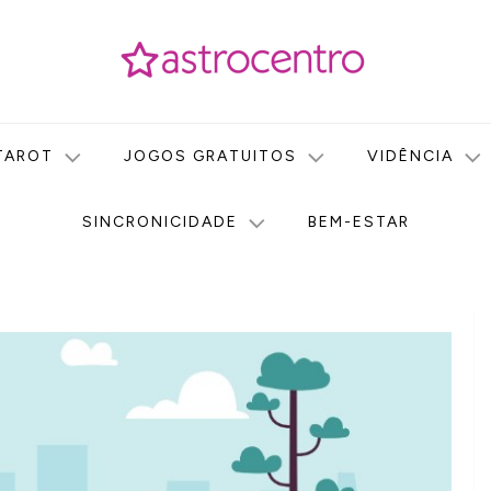
icas no nosso portal de conteúdo. Saiba agora tudo sobre Astr
do Astrocentro!
TAROT
JOGOS GRATUITOS
VIDÊNCIA
SINCRONICIDADE
BEM-ESTAR