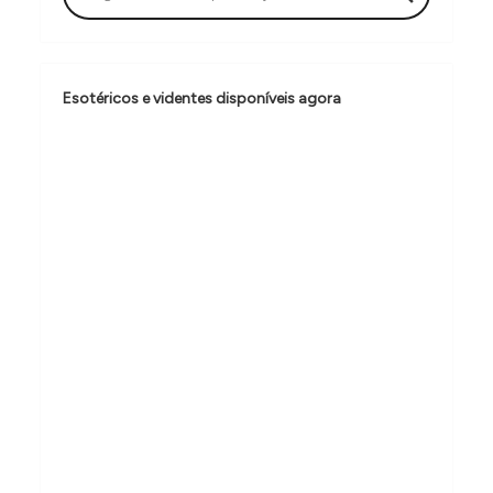
ç
ã
o
Esotéricos e videntes disponíveis agora
d
e
P
o
s
t