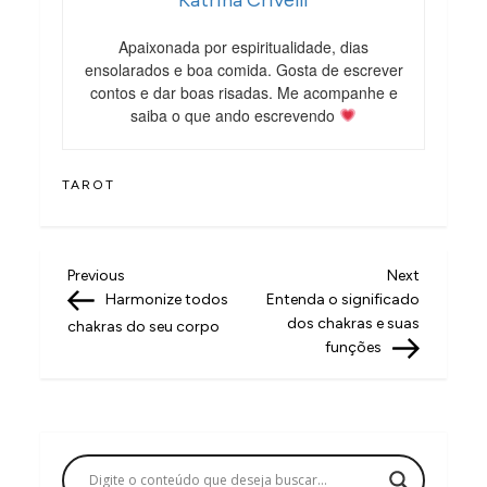
Apaixonada por espiritualidade, dias
ensolarados e boa comida. Gosta de escrever
contos e dar boas risadas. Me acompanhe e
saiba o que ando escrevendo
TAROT
N
Previous
Next
Previous
Next
Post
Post
Harmonize todos
Entenda o significado
a
dos chakras e suas
chakras do seu corpo
v
funções
e
g
a