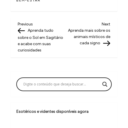
BEM-ESTAR
N
Previous
Next
Previous
Next
Post
Post
Aprenda tudo
Aprenda mais sobre os
a
animais místicos de
sobre o Sol em Sagitário
v
cada signo
e acabe com suas
curiosidades
e
g
a
ç
ã
o
d
Esotéricos e videntes disponíveis agora
e