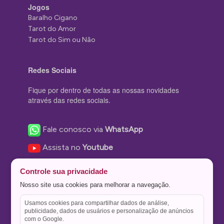
Jogos
Baralho Cigano
Tarot do Amor
Tarot do Sim ou Não
Redes Sociais
Fique por dentro de todas as nossas novidades
através das redes sociais.
Fale conosco via
WhatsApp
Assista no
Youtube
Nos acompanhe no
Facebook
Controle sua privacidade
Nos siga no
Instagram
Nosso site usa cookies para melhorar a navegação.
Nos siga no
Twitter
Usamos cookies para compartilhar dados de análise,
publicidade, dados de usuários e personalização de anúncios
Salve no
Pinterest
com o Google.