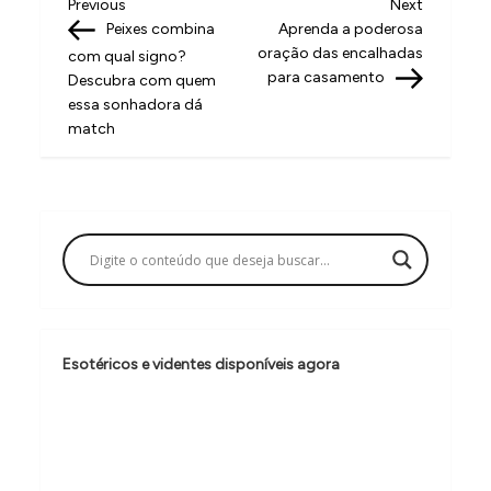
N
Previous
Next
Previous
Next
Post
Post
Peixes combina
Aprenda a poderosa
a
oração das encalhadas
com qual signo?
v
para casamento
Descubra com quem
essa sonhadora dá
e
match
g
a
ç
ã
o
d
e
Esotéricos e videntes disponíveis agora
P
o
s