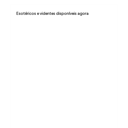
ã
o
Esotéricos e videntes disponíveis agora
d
e
P
o
s
t