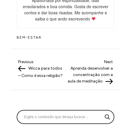
Apaixonada por espiritualidade, dias
ensolarados e boa comida. Gosta de escrever
contos e dar boas risadas. Me acompanhe e
saiba o que ando escrevendo
BEM-ESTAR
N
Previous
Next
Previous
Next
Post
Post
Wicca para todos
Aprenda desenvolver a
a
concentração com a
– Como é essa religião?
v
aula de meditação
e
g
a
ç