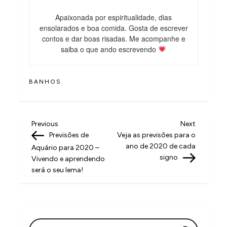
Apaixonada por espiritualidade, dias
ensolarados e boa comida. Gosta de escrever
contos e dar boas risadas. Me acompanhe e
saiba o que ando escrevendo
BANHOS
N
Previous
Next
Previous
Next
Post
Post
Previsões de
Veja as previsões para o
a
ano de 2020 de cada
Aquário para 2020 –
v
signo
Vivendo e aprendendo
será o seu lema!
e
g
a