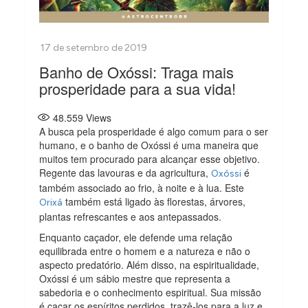
Banho de Oxóssi: Traga mais
prosperidade para a sua vida!
48.559
Views
A busca pela prosperidade é algo comum para o ser
humano, e o banho de Oxóssi é uma maneira que
muitos tem procurado para alcançar esse objetivo.
Regente das lavouras e da agricultura,
é
Oxóssi
também associado ao frio, à noite e à lua. Este
também está ligado às florestas, árvores,
Orixá
plantas refrescantes e aos antepassados.
Enquanto caçador, ele defende uma relação
equilibrada entre o homem e a natureza e não o
aspecto predatório. Além disso, na espiritualidade,
Oxóssi é um sábio mestre que representa a
sabedoria e o conhecimento espiritual. Sua missão
é caçar os espíritos perdidos, trazê-los para a luz e