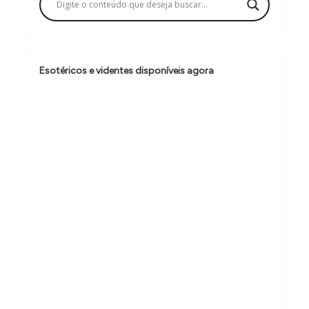
ç
ã
o
d
Esotéricos e videntes disponíveis agora
e
P
o
s
t