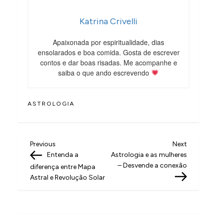
Katrina Crivelli
Apaixonada por espiritualidade, dias
ensolarados e boa comida. Gosta de escrever
contos e dar boas risadas. Me acompanhe e
saiba o que ando escrevendo
ASTROLOGIA
N
Previous
Next
Previous
Next
Post
Post
Entenda a
Astrologia e as mulheres
a
– Desvende a conexão
diferença entre Mapa
v
Astral e Revolução Solar
e
g