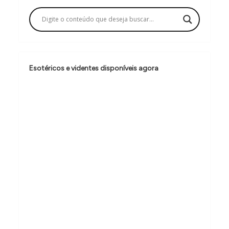
a
ç
ã
o
Esotéricos e videntes disponíveis agora
d
e
P
o
s
t