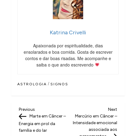
Katrina Crivelli
Apaixonada por espiritualidade, dias
ensolarados e boa comida. Gosta de escrever
contos e dar boas risadas. Me acompanhe e
saiba o que ando escrevendo
/
ASTROLOGIA
SIGNOS
N
Previous
Next
Previous
Next
Post
Post
Marte em Câncer –
Mercúrio em Câncer –
a
Intensidade emocional
Energia em prol da
v
associada aos
família e do lar