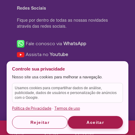
Redes Sociais
Fique por dentro de todas as nossas novidades
através das redes sociais.
Fale conosco via
WhatsApp
Assista no
Youtube
Nos acompanhe no
Facebook
Controle sua privacidade
Nos siga no
Instagram
Nosso site usa cookies para melhorar a navegação.
Nos siga no
Twitter
Usamos cookies para compartilhar dados de análise,
publicidade, dados de usuários e personalização de anúncios
Salve no
Pinterest
com o Google.
Política de Privacidade
Termos de uso
·
Astrid
Astrid
Rejeitar
Aceitar
Theme Stone Blog Powered by
WordPress
Home
Ofertas
Consultas