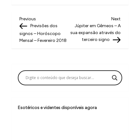
N
Previous
Next
Previous
Next
Post
Post
Previsões dos
Júpiter em Gêmeos – A
a
sua expansão através do
signos – Horóscopo
v
terceiro signo
Mensal – Fevereiro 2018
e
g
a
ç
ã
o
Esotéricos e videntes disponíveis agora
d
e
P