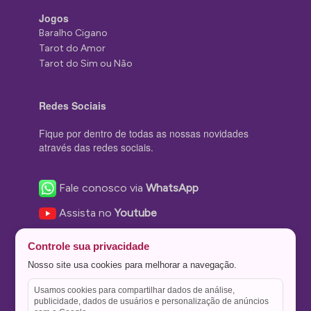
Jogos
Baralho Cigano
Tarot do Amor
Tarot do Sim ou Não
Redes Sociais
Fique por dentro de todas as nossas novidades
através das redes sociais.
Fale conosco via
WhatsApp
Assista no
Youtube
Nos acompanhe no
Facebook
Controle sua privacidade
Nos siga no
Instagram
Nosso site usa cookies para melhorar a navegação.
Nos siga no
Twitter
Usamos cookies para compartilhar dados de análise,
publicidade, dados de usuários e personalização de anúncios